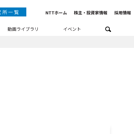
究所一覧
NTTホーム
株主・投資家情報
採用情報
動画ライブラリ
イベント
TT IOWN総合イノベーションセンタ
NTTテクノロジーイノベーションセンタ
NTTネットワークテクノロジーセンタ
NTTコンピューティングテクノロジーセンタ
NTTデバイステクノロジーセンタ
TTサービスイノベーション総合研究所
NTT人間情報研究所
NTT社会情報研究所
NTTコンピュータ＆データサイエンス研究所
TT情報ネットワーク総合研究所
NTTネットワークサービスシステム研究所