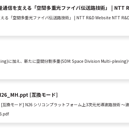
を支える「空間多重光ファイバ伝送路技術」 | NTT R&D 
支える「
空間
多重
光
ファイバ伝送路技術」 | NTT R&D Website NTT
-plexing)に加え、新たに
空間
分割
多重
(SDM: Space Division Multi-plexi
st_N26_MH.ppt [互換モード]
26_MH.ppt [互換モード] N26 シリコンプラットフォーム上3次元
光
導波路技術 ～
6.pdf