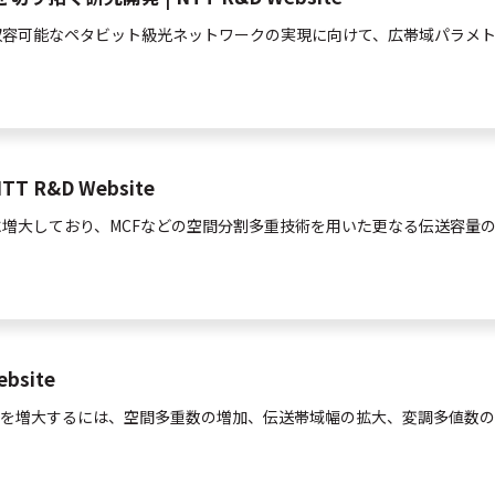
収容可能なペタビット級
光
ネットワークの実現に向けて、広帯域パラメ
R&D Website
増大しており、MCFなどの
空間
分割
多重
技術を用いた更なる伝送容量
bsite
量を増大するには、
空間
多重
数の増加、伝送帯域幅の拡大、変調多値数の