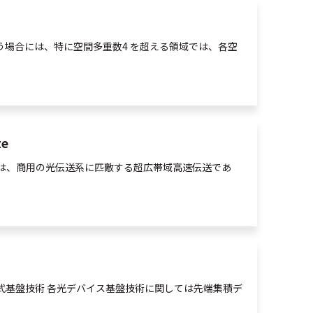
う場合には、特に
空間
多重
数4 を超える領域では、各
空
e
は、商用の
光
伝送系に匹敵する超広帯域高速伝送であ
式基盤技術 各
光
デバイス基盤技術に関しては先端集積デ