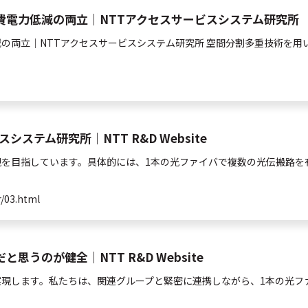
費電力低減の両立｜NTTアクセスサービスシステム研究所
の両立｜NTTアクセスサービスシステム研究所
空間
分割
多重
技術を用
ステム研究所｜NTT R&D Website
現を目指しています。具体的には、1本の
光
ファイバで複数の
光
伝搬路を
r/03.html
うのが健全｜NTT R&D Website
現します。私たちは、関連グループと緊密に連携しながら、1本の
光
フ