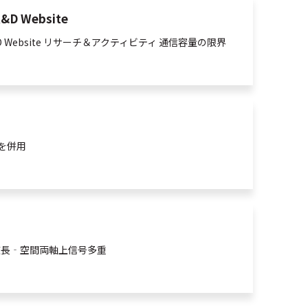
Website
 R&D Website リサーチ＆アクティビティ 通信容量の限界
ng)を併用
波長‐
空間
両軸上信号
多重