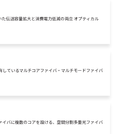
いた伝送容量拡大と消費電力低減の両立 オプティカル
有しているマルチコアファイバ・マルチモードファイバ
ァイバに複数のコアを設ける、
空間
分割
多重
光
ファイバ