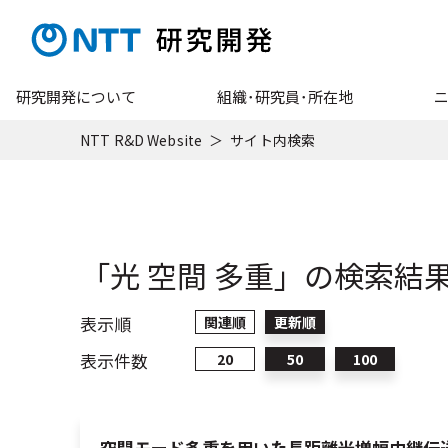
研究開発について
組織･研究員･所在地
NTT R&D Website
サイト内検索
「光 空間 多重」の検索結果
表示順
関連順
更新順
表示件数
20
50
100
空間モード多重を用いた長距離光増幅中継伝送技術｜