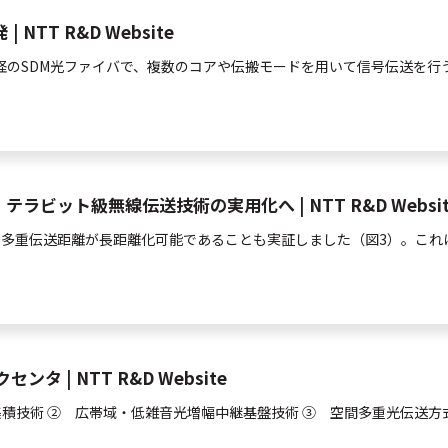
T R&D Website
のSDM
光
ファイバで、複数のコアや伝搬モードを用いて信号伝送を行
ット級無線伝送技術の実用化へ | NTT R&D Websit
ド
多重
伝送距離が長距離化可能であることも実証しました（図3）。これ
| NTT R&D Website
積技術 ② 広帯域・低雑音
光
増幅中継基盤技術 ③
空間
多重
光
伝送方