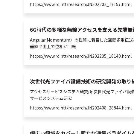
https://www.rd.ntt/research/JN202202_17157.html
6G時代の多様な無線アクセスを支える先端無線技術の
Angular Momentum）の性質に着目した
空間
多重
伝送
垂直平面上で位相が回転
https://www.rd.ntt/research/JN202205_18140.html
次世代光ファイバ設備技術の研究開発の取り組み | 
アクセスサービスシステム研究所 次世代
光
ファイバ設
サービスシステム研究
https://www.rd.ntt/research/JN202408_28844.html
幅広い領域をカバーし新たな通信パラダイムを切り拓