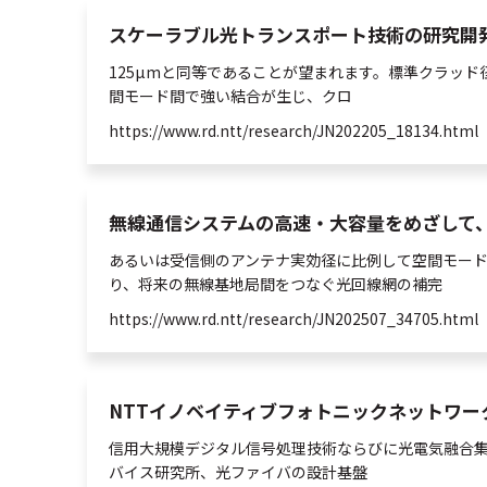
スケーラブル光トランスポート技術の研究開発 | NT
125µmと同等であることが望まれます。標準クラッド径
間
モード間で強い結合が生じ、クロ
https://www.rd.ntt/research/JN202205_18134.html
無線通信システムの高速・大容量をめざして、テラビ
あるいは受信側のアンテナ実効径に比例して
空間
モー
り、将来の無線基地局間をつなぐ
光
回線網の補完
https://www.rd.ntt/research/JN202507_34705.html
NTTイノベイティブフォトニックネットワークセンタ 
信用大規模デジタル信号処理技術ならびに
光
電気融合集
バイス研究所、
光
ファイバの設計基盤