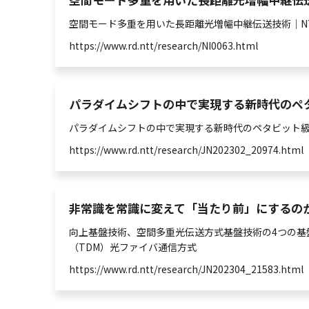
空間
モード
多重
を用いた長距離
光
増幅中継伝送技術｜NTT 
https://www.rd.ntt/research/NI0063.html
パラダイムシフトの中で実現する新時代のペタビット
パラダイムシフトの中で実現する新時代のペタビット
https://www.rd.ntt/research/JN202302_20974.html
非常識を常識に変えて「当たり前」にするのがシス
向上基盤技術、
空間
多重
光
伝送方式基盤技術の4つの基
（TDM）
光
ファイバ通信方式
https://www.rd.ntt/research/JN202304_21583.html