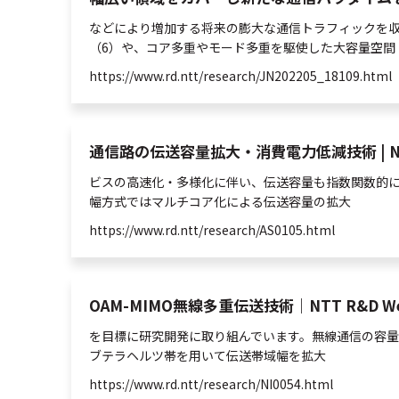
などにより増加する将来の膨大な通信トラフィックを
（6）や、コア
多重
やモード
多重
を駆使した大容量
空間
https://www.rd.ntt/research/JN202205_18109.html
通信路の伝送容量拡大・消費電力低減技術 | NTT 
ビスの高速化・多様化に伴い、伝送容量も指数関数的に
幅方式ではマルチコア化による伝送容量の拡大
https://www.rd.ntt/research/AS0105.html
OAM-MIMO無線多重伝送技術｜NTT R&D We
を目標に研究開発に取り組んでいます。無線通信の容
ブテラヘルツ帯を用いて伝送帯域幅を拡大
https://www.rd.ntt/research/NI0054.html