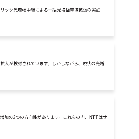
トリック
光
増幅中継による一括
光
増幅帯域拡張の実証
の拡大が検討されています。しかしながら、現状の
光
増
増加の3つの方向性があります。これらの内、NTTはサ