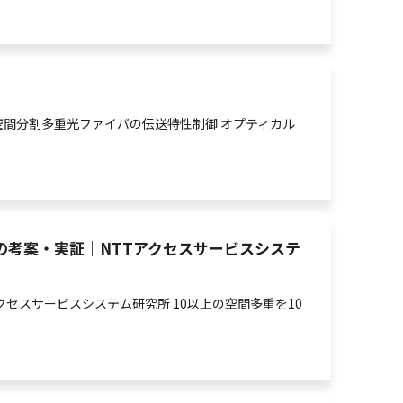
空間
分割
多重
光
ファイバの伝送特性制御 オプティカル
の考案・実証｜NTTアクセスサービスシステ
セスサービスシステム研究所 10以上の
空間
多重
を10