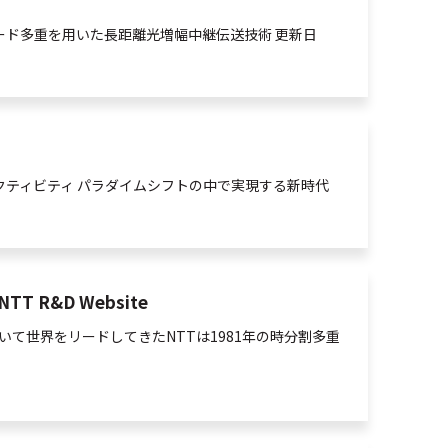
NTTアクセスサービスシステム研究所
ード
多重
を用いた長距離
光
増幅中継伝送技術 更新日
NTT宇宙環境エネルギー研究所
TT先端技術総合研究所
NTT未来ねっと研究所
NTT先端集積デバイス研究所
NTTコミュニケーション科学基礎研究所
 リサーチ＆アクティビティ パラダイムシフトの中で実現する新時代
NTT物性科学基礎研究所
合研究所・研究所の一覧
定分野の研究センタ一覧
TT知的財産センタ
R&D Website
て世界をリードしてきたNTTは1981年の時分割
多重