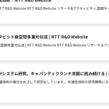
R&D Website NTT R&D Website リサーチ&アクティビティ
空間
モ
N
級空間多重光伝送 | NTT R&D Website
級
空間
多重
光
伝送 | NTT R&D Website NTT R&D Website
総
特
N
テム研究。キャパシティクランチ克服に挑み続ける | NTT 
盤技術の確立をめざして研究をしています。 光通信技術の研究開発におい