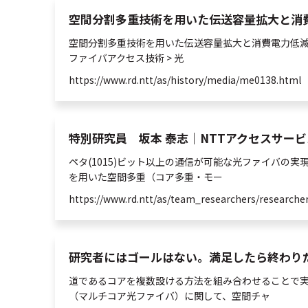
空間分割多重技術を用いた伝送容量拡大と消
空間
分割
多重
技術を用いた伝送容量拡大と消費電力低減
ファイバアクセス技術 >
光
https://www.rd.ntt/as/history/media/me0138.html
特別研究員 坂本 泰志｜NTTアクセスサービスシ
ペタ(1015)ビット以上の通信が可能な
光
ファイバの実
を用いた
空間
多重
（コア
多重
・モー
https://www.rd.ntt/as/team_researchers/researche
研究者にはゴールはない。満足したら終わりだと思
道であるコアを複数設ける方法を組み合わせることで実
（マルチコア
光
ファイバ）に関して、
空間
チャ