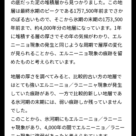
の底だった泥の堆積層から見つかりました。この地
層は最終氷期のピークである1万7,500年前までさか
のぼる古いもので、そこから氷期の末期の1万3,500
年前まで、約4,000年分の地層になっています。1年
に堆積する層の厚さでその年の気候がわかり、エル
ニーニョ現象の発生と同じような周期で層厚の変化
が見られることから、エルニーニョ現象の痕跡を留
めたものと考えられています。
地層の厚さを調べてみると、比較的古い方の地層で
はとても強いエルニーニョ／ラニーニャ現象が発生
していた痕跡があり、一方で比較的新しい地層であ
る氷河期の末期には、弱い痕跡しか残っていません
でした。
このことから、氷河期にもエルニーニョ／ラニーニ
ャ現象があり、4,000年の間でエルニーニョ／ラニー
ニャ現象に強弱があったと考えられています。