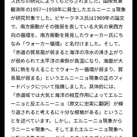
ス氏らの研究によってもたらされました。国際気象
観測年の1957～1958年に発生したエルニーニョ現象
が研究対象でした。ビヤークネス氏は1969年の論文
で、南方振動がその強弱を表している大気の東西方
向の循環を、南方振動を発見したウォーカー氏にち
なみ「ウォーカー循環」と名付けました。そして、
「赤道の貿易風が弱まると海洋の冷水の沸き上がり
が弱められて太平洋の東側が高温になり、海面が大
気に熱を与えることでウォーカー循環が弱まり、貿
易風が弱まる」というエルニーニョ現象の正のフィ
ードバックについて指摘しました。具体的には、
「赤道域では大気と海洋の相互作用によってエルニ
ーニョと反エルニーニョ（原文に忠実に翻訳）が繰
り返されると考えるに十分な根拠がある」というこ
とを述べています。しかし、エルニーニョ現象から
ラニーニャ現象へ、そしてまたエルニーニョ現象へ