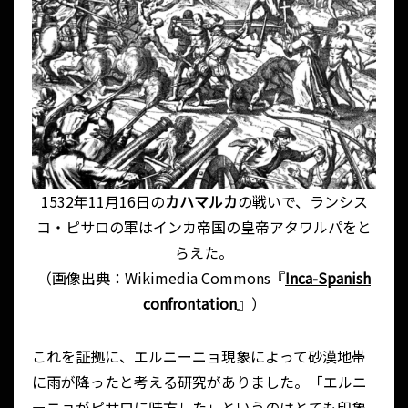
1532年11月16日の
カハマルカ
の戦いで、ランシス
コ・ピサロの軍はインカ帝国の皇帝アタワルパをと
らえた。
（画像出典：Wikimedia Commons『
Inca-Spanish
confrontation
』）
これを証拠に、エルニーニョ現象によって砂漠地帯
に雨が降ったと考える研究がありました。「エルニ
ーニョがピサロに味方した」というのはとても印象