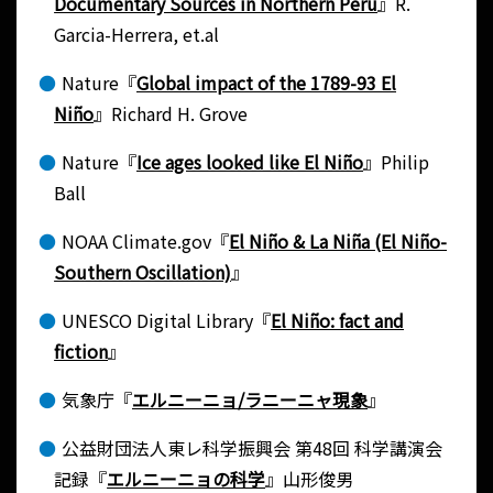
Documentary Sources in Northern Peru
』R.
Garcia-Herrera, et.al
Nature『
Global impact of the 1789-93 El
Niño
』Richard H. Grove
Nature『
Ice ages looked like El Niño
』Philip
Ball
NOAA Climate.gov『
El Niño & La Niña (El Niño-
Southern Oscillation)
』
UNESCO Digital Library『
El Niño: fact and
fiction
』
気象庁『
エルニーニョ/ラニーニャ現象
』
公益財団法人東レ科学振興会 第48回 科学講演会
記録『
エルニーニョの科学
』山形俊男