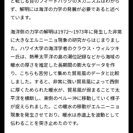
と転じる負のフィードバックのメカニズムはわから
ず、解明には海洋の力学の発展が必要であると述べ
ています。
海洋側の力学の解明は1972～1973年に発生した非常
に大きなエルニーニョ現象の研究からはじまりまし
た。ハワイ大学の海洋学者のクラウス・ウィルツキ
ー氏は、熱帯太平洋の島の潮位記録などから海域の
暖水の厚さを推定した長期間の膨大なデータを作
り、こちらも苦労して集めた貿易風のデータと比較
しました。すると、非常に強い貿易風によって西側
に厚くためられた暖水が、貿易風が弱まることで太
平洋を横断し、東側のペルー沖に移動していく様子
が捉えられました。この暖水の移動がエルニーニョ
現象を発生させており、暖水は赤道上を波動として
伝わることを突き止めたのです。