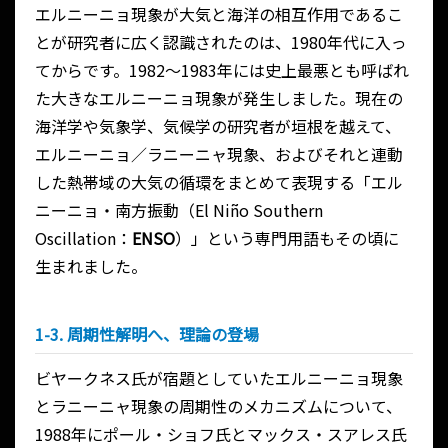
エルニーニョ現象が大気と海洋の相互作用であるこ
とが研究者に広く認識されたのは、1980年代に入っ
てからです。1982～1983年には史上最悪とも呼ばれ
た大きなエルニーニョ現象が発生しました。現在の
海洋学や気象学、気候学の研究者が垣根を越えて、
エルニーニョ／ラニーニャ現象、およびそれと連動
した熱帯域の大気の循環をまとめて表現する「エル
ニーニョ・南方振動（El Niño Southern
Oscillation：
ENSO
）」という専門用語もその頃に
生まれました。
1-3. 周期性解明へ、理論の登場
ビヤークネス氏が宿題としていたエルニーニョ現象
とラニーニャ現象の周期性のメカニズムについて、
1988年にポール・ショフ氏とマックス・スアレス氏