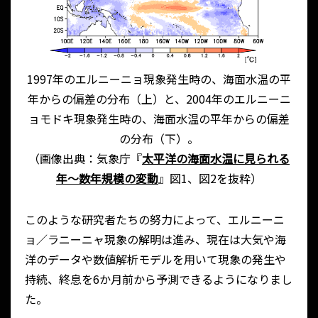
1997年のエルニーニョ現象発生時の、海面水温の平
年からの偏差の分布（上）と、2004年のエルニーニ
ョモドキ現象発生時の、海面水温の平年からの偏差
の分布（下）。
（画像出典：気象庁『
太平洋の海面水温に見られる
年～数年規模の変動
』図1、図2を抜粋）
このような研究者たちの努力によって、エルニーニ
ョ／ラニーニャ現象の解明は進み、現在は大気や海
洋のデータや数値解析モデルを用いて現象の発生や
持続、終息を6か月前から予測できるようになりまし
た。