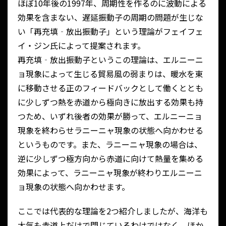
ほぼ10年後の1997年、周期性を作るのに波動による
効果を含まない、遅延振動子の周期の問題が生じな
い「再充填‐放出振動子」という理論がフェイフェ
イ・ジン氏によって提案されます。
再充填‐放出振動子というこの理論は、エルニーニ
ョ現象によって生じる貿易風の弱まりは、暖水を東
に移動させる正のフィードバックとして働くととも
に少しずつ熱を赤道から極向きに放出する効果も持
つため、いずれ後者の効果が勝って、エルニーニョ
現象を終わらせラニーニャ現象の状態へ向かわせる
というものです。また、ラニーニャ現象の場合は、
逆に少しずつ極方向から赤道に向けて熱量を集める
効果によって、ラニーニャ現象が終わりエルニーニ
ョ現象の状態へ向かわせます。
ここでは代表的な理論を2つ紹介しましたが、海洋も
大気も赤道上だけで閉じているわけではなく、ほか