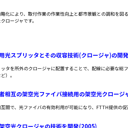
簡略化により、取付作業の作業性向上と都市景観との調和を図
たクロージャです。
外用光スプリッタとその収容技術(クロージャ)の開発(2
リッタを所外のクロージャに配置することで、配線に必要な総
など）。
業者相互の架空光ファイバ接続用の架空光クロージャ(
相互間で、光ファイバの有効利用が可能になり、FTTH提供の促
心架空光クロージャの技術を開発(2005)