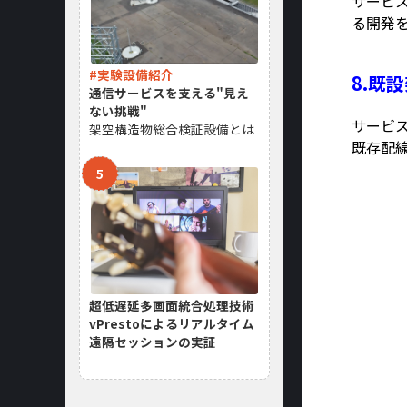
サービ
る開発
#実験設備紹介
8.既
通信サービスを支える"見え
ない挑戦"
サービ
架空構造物総合検証設備とは
既存配
超低遅延多画面統合処理技術
vPrestoによるリアルタイム
遠隔セッションの実証