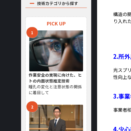
技術カテゴリから探す
構造の
り入れ
PICK UP
2.所
光スプ
作業安全の実現に向けた、ヒ
性向上
トの内面状態推定技術
瞳孔の変化と注意状態の関係
に着目して
3.事
事業者
4.少