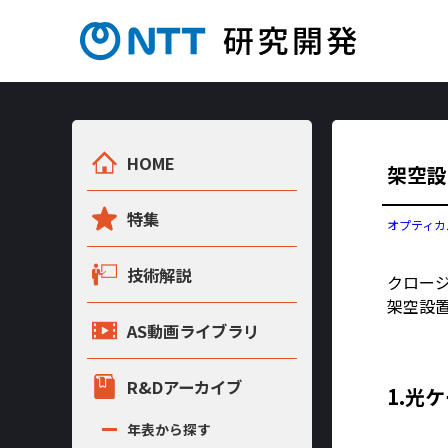
HOME
架空設
特集
オプティカ
技術解説
クロー
架空設
AS動画ライブラリ
R&Dアーカイブ
1.光
年表から探す