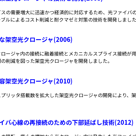
ビスの需要増大に迅速かつ経済的に対応するため、光ファイバ
ーブルによるコスト削減と耐クマゼミ対策の技術を開発しまし
たな架空光クロージャ(2006)
クロージャ内の接続に融着接続とメカニカルスプライス接続が
間の削減を図った架空光クロージャを開発しました。
収容架空光クロージャ(2010)
スプリッタ搭載数を拡大した架空光クロージャの開発により、
ァイバ心線の再接続のための下部延ばし技術(2012)