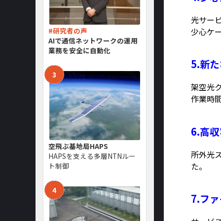
光サー
少心ケ
#研究者の声
AIで通信ネットワークの運用
業務を安全に自動化
5.新
架空光
作業時
6.高
空飛ぶ基地局HAPS
所外光
HAPSを支える多層NTNルー
た。
ト制御
7.フ