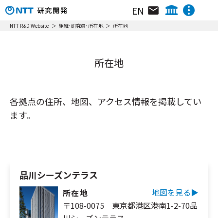
EN
組織･研究員･所在地
NTT IOWN総合イノベーションセンタ
NTT R&D Website
組織･研究員･所在地
所在地
NTTテクノロジーイノベーションセンタ
ニュース&トピックス
NTTネットワークテクノロジーセンタ
所在地
NTTコンピューティングテクノロジーセンタ
リサーチ＆アクティビティ
NTTデバイステクノロジーセンタ
動画ライブラリ
NTTサービスイノベーション総合研究所
各拠点の住所、地図、アクセス情報を掲載してい
NTT人間情報研究所
ます。
イベント
NTT社会情報研究所
NTTコンピュータ＆データサイエンス研究所
NTT情報ネットワーク総合研究所
NTTネットワークサービスシステム研究所
品川シーズンテラス
NTTアクセスサービスシステム研究所
地図を見る▶︎
所在地
NTTホーム
株主・投資家情報
採用情報
NTT宇宙環境エネルギー研究所
〒108-0075 東京都港区港南1-2-70品
NTT先端技術総合研究所