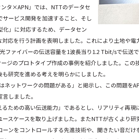
ンタ×APN」では、NTTのデータセ
でサービス開発を加速すること、そし
型化」に対応するため、データセン
的な対応を行う計画を表明しました。これにより土地や電
光ファイバーの伝送容量を1波長当り1.2 Tbit/sで
コパッケージのプロトタイプ作成の事例を紹介しました。この
後も研究を進める考えを明らかにしました。
境にはネットワークの問題がある」と掲示し、この問題をA
宣言しました。
伝えるための高い伝送能力」であるとし、リアリティ再現
ユースケースを取り上げました。またNTTが古くより
ーンをコントロールする先進技術や、聞きたい音だけを