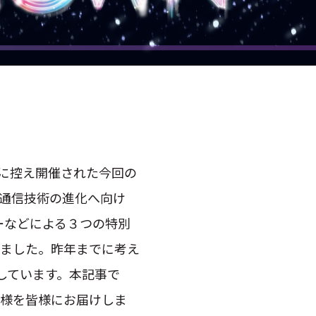
NTTアクセスサービスシステム研究所
NTT宇宙環境エネルギー研究所
TT先端技術総合研究所
NTT未来ねっと研究所
NTT先端集積デバイス研究所
NTTコミュニケーション科学基礎研究所
NTT物性科学基礎研究所
合研究所・研究所の一覧
商用化を目前に控え開催された今回の
定分野の研究センタ一覧
る通信技術の進化へ向け
TT知的財産センタ
ンバーなどによる３つの特別
しました。昨年までに考え
しています。本記事で
の模様を皆様にお届けしま