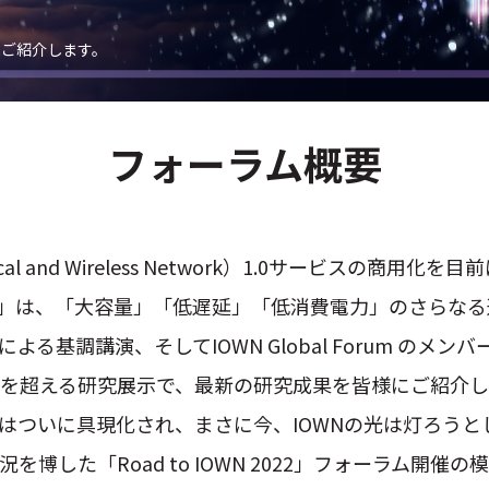
模様をご紹介します。
N
フォーラム概要
総
Optical and Wireless Network）1.0サービスの
特
ーラム」は、「大容量」「低遅延」「低消費電力」のさらな
N
る基調講演、そしてIOWN Global Forum のメ
0を超える研究展示で、最新の研究成果を皆様にご紹介
はついに具現化され、まさに今、IOWNの光は灯ろうと
を博した「Road to IOWN 2022」フォーラム開催