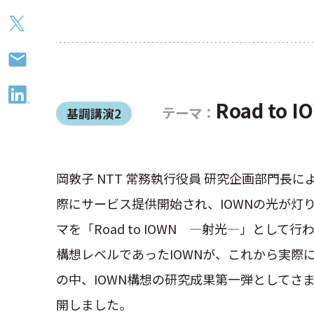
Road to
テーマ：
基調講演2
岡敦子 NTT 常務執行役員 研究企画部門長に
際にサービス提供開始され、IOWNの光が灯
マを「Road to IOWN ―射光―」として
構想レベルであったIOWNが、これから実際
の中、IOWN構想の研究成果第一弾としてさ
開しました。