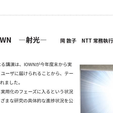
 IOWN ―射光―
岡 敦子 NTT 常務執
よる講演は、IOWNが今年度末から実
りユーザに届けられることから、テー
行われました。
に実用化のフェーズに入るという状況
まざまな研究の具体的な進捗状況を公