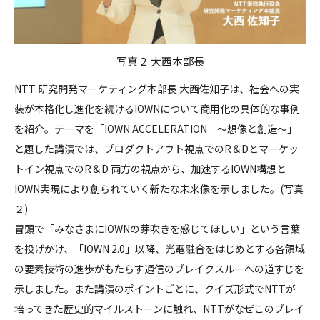
写真２ 大西本部長
NTT 研究開発マーケティング本部長 大西佐知子は、社会への実
装が本格化し進化を続けるIOWNについて商用化の具体的な事例
を紹介。テーマを「IOWN ACCELERATION ～想像と創造～」
と題した講演では、プロダクトアウト視点でのR＆Dとマーケッ
トイン視点でのR＆D 両方の視点から、加速するIOWN構想と
IOWN実現により創られていく新たな未来像を示しました。(写真
２)
冒頭で「みなさまにIOWNの芽吹きを感じてほしい」という言葉
を投げかけ、「IOWN 2.0」以降、光電融合をはじめとする各領域
の要素技術の進歩がもたらす通信のブレイクスルーへの道すじを
示しました。また講演のポイントごとに、クイズ形式でNTTが
培ってきた歴史的マイルストーンに触れ、NTTがなぜこのブレイ