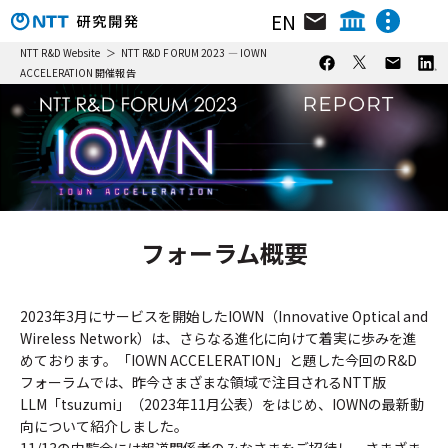
EN
組織･研究員･所在地
NTT IOWN総合イノベーションセンタ
NTT R&D Website
NTT R&D FORUM 2023 — IOWN
ACCELERATION 開催報告
NTTテクノロジーイノベーションセンタ
ニュース&トピックス
NTTネットワークテクノロジーセンタ
NTTコンピューティングテクノロジーセンタ
リサーチ＆アクティビティ
NTTデバイステクノロジーセンタ
動画ライブラリ
NTTサービスイノベーション総合研究所
NTT人間情報研究所
イベント
フォーラム概要
NTT社会情報研究所
NTTコンピュータ＆データサイエンス研究所
NTT情報ネットワーク総合研究所
2023年3月にサービスを開始したIOWN（Innovative Optical and
Wireless Network）は、さらなる進化に向けて着実に歩みを進
NTTネットワークサービスシステム研究所
めております。「IOWN ACCELERATION」と題した今回のR&D
NTTアクセスサービスシステム研究所
フォーラムでは、昨今さまざまな領域で注目されるNTT版
NTTホーム
株主・投資家情報
採用情報
NTT宇宙環境エネルギー研究所
LLM「tsuzumi」（2023年11月公表）をはじめ、IOWNの最新動
向について紹介しました。
NTT先端技術総合研究所
11/13の内覧会には報道関係者のみなさまをご招待し、さまざま