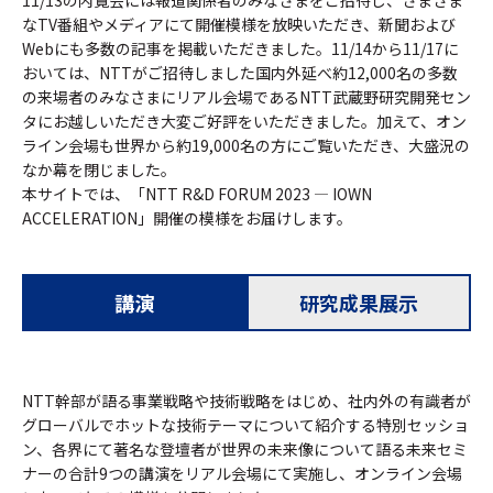
NTT未来ねっと研究所
なTV番組やメディアにて開催模様を放映いただき、新聞および
NTT先端集積デバイス研究所
Webにも多数の記事を掲載いただきました。11/14から11/17に
おいては、NTTがご招待しました国内外延べ約12,000名の多数
NTTコミュニケーション科学基礎研究所
の来場者のみなさまにリアル会場であるNTT武蔵野研究開発セン
NTT物性科学基礎研究所
タにお越しいただき大変ご好評をいただきました。加えて、オン
総合研究所・研究所の一覧
ライン会場も世界から約19,000名の方にご覧いただき、大盛況の
なか幕を閉じました。
特定分野の研究センタ一覧
本サイトでは、「NTT R&D FORUM 2023 — IOWN
NTT知的財産センタ
ACCELERATION」開催の模様をお届けします。
講演
研究成果展示
NTT幹部が語る事業戦略や技術戦略をはじめ、社内外の有識者が
グローバルでホットな技術テーマについて紹介する特別セッショ
ン、各界にて著名な登壇者が世界の未来像について語る未来セミ
ナーの合計9つの講演をリアル会場にて実施し、オンライン会場