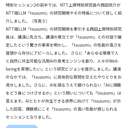
特別セッション2の前半では、NTT上席特別研究員の西田京介が
NTT版LLM「tsuzumi」の研究開発やその特長について詳しく紹
介しました。（写真５）
NTT版LLM「tsuzumi」の研究開発を牽引する西田上席特別研究
員は、講演に先立ち、講演の章立てが「tsuzumi」との対話で確
定したという驚きの事実を明かし、「tsuzumi」の性能の高さを
冒頭から存分にアピールしました。 さらに「あらゆる環境で人
と自然に共生可能な汎用AIの思考エンジンを創り、人々のWell-
beingを実現したい」という研究ビジョンを提示しました。講演
のなかでは、「tsuzumi」に具体的な質問を交えたやりとりをお
見せしました。さらに、AIを語るうえで避けられない「AIに規範
をどう身につけさせるか」という問いについても「tsuzumi」は
答えます。AIとヒトが共生できる世界に向けて「tsuzumi」が示
した回答、課題感にこそ「tsuzumi」の高い性能が感じられる
セッションとなりました。