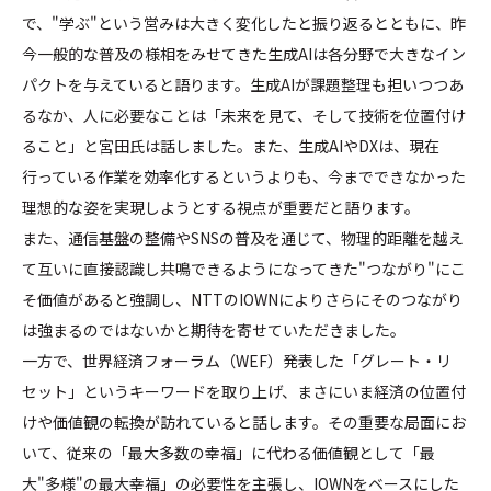
で、"学ぶ"という営みは大きく変化したと振り返るとともに、昨
今一般的な普及の様相をみせてきた生成AIは各分野で大きなイン
パクトを与えていると語ります。生成AIが課題整理も担いつつあ
るなか、人に必要なことは「未来を見て、そして技術を位置付け
ること」と宮田氏は話しました。また、生成AIやDXは、現在
行っている作業を効率化するというよりも、今までできなかった
理想的な姿を実現しようとする視点が重要だと語ります。
また、通信基盤の整備やSNSの普及を通じて、物理的距離を越え
て互いに直接認識し共鳴できるようになってきた"つながり"にこ
そ価値があると強調し、NTTのIOWNによりさらにそのつながり
は強まるのではないかと期待を寄せていただきました。
一方で、世界経済フォーラム（WEF）発表した「グレート・リ
セット」というキーワードを取り上げ、まさにいま経済の位置付
けや価値観の転換が訪れていると話します。その重要な局面にお
いて、従来の「最大多数の幸福」に代わる価値観として「最
大"多様"の最大幸福」の必要性を主張し、IOWNをベースにした