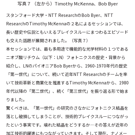
写真７ （左から）Timothy McKenna、Bob Byer
スタンフォード大学・NTT ResearchのBob Byer、NTT
ResearchのTimothy McKennaの２名によるセッションでは、
長い歴史や伝説ともいえるブレイクスルーにまつわるエピソード
も交えた話題が展開されました。（写真７）
本セッションでは、最も多用途で機能的な光学材料の１つである
ニオブ酸リチウム（以下：LN）フォトニクスの歴史・背景から
紹介し、LNのパイオニアBob Byerから、1960-1970年代の歴史
「第一世代」について、続いて近年NTT Researchのチームを率
いて技術革新と商業化を推進するTimothy McKennaから、1980
年代以降の「第二世代」、続く「第三世代」を振り返る形で始ま
りました。
驚くべきは、「第一世代」の研究のさなかにフォトニクス結晶を
落とし破損してしまうことが、技術的ブレイクスルーにつながっ
たという事実です。壊れた結晶をどうするか―その答えが近年の
加工技術的躍進にもつながっていきます。そして現在、ナノメー