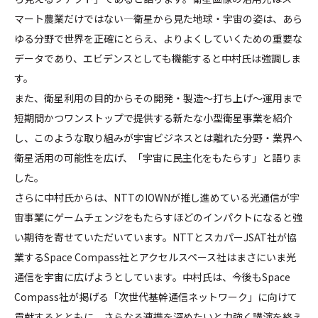
マート農業だけではない―衛星から見た地球・宇宙の姿は、あら
ゆる分野で世界を正確にとらえ、よりよくしていくための重要な
データであり、エビデンスとしても機能すると中村氏は強調しま
す。
また、衛星利用の目的からその開発・製造～打ち上げ～運用まで
短期間かつワンストップで提供する新たな小型衛星事業を紹介
し、このような取り組みが宇宙ビジネスとは離れた分野・業界へ
衛星活用の可能性を広げ、「宇宙に民主化をもたらす」と語りま
した。
さらに中村氏からは、NTTのIOWNが推し進めている光通信が宇
宙事業にゲームチェンジをもたらすほどのインパクトになると強
い期待を寄せていただいています。NTTとスカパーJSAT社が協
業するSpace Compass社とアクセルスペース社はまさにいま光
通信を宇宙に広げようとしています。中村氏は、今後もSpace
Compass社が掲げる「次世代基幹通信ネットワーク」に向けて
貢献するとともに、さらなる連携を深めたいと力強く講演を終え