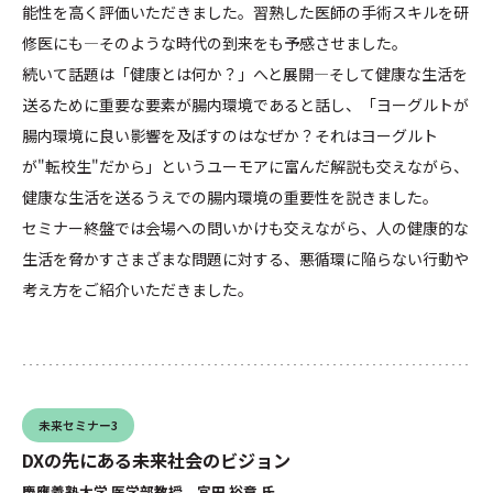
能性を高く評価いただきました。習熟した医師の手術スキルを研
修医にも—そのような時代の到来をも予感させました。
続いて話題は「健康とは何か？」へと展開—そして健康な生活を
送るために重要な要素が腸内環境であると話し、「ヨーグルトが
腸内環境に良い影響を及ぼすのはなぜか？それはヨーグルト
が"転校生"だから」というユーモアに富んだ解説も交えながら、
健康な生活を送るうえでの腸内環境の重要性を説きました。
セミナー終盤では会場への問いかけも交えながら、人の健康的な
生活を脅かすさまざまな問題に対する、悪循環に陥らない行動や
考え方をご紹介いただきました。
未来セミナー3
DXの先にある未来社会のビジョン
慶應義塾大学 医学部教授 宮田 裕章 氏