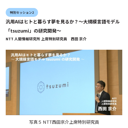
特別セッション2
汎用AIはヒトと暮らす夢を見るか？～大規模言語モデル
「tsuzumi」の研究開発～
NTT 人間情報研究所 上席特別研究員 西田 京介
写真５ NTT西田京介上席特別研究員