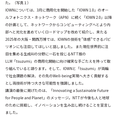
た。（写真１）
IOWNについては、3月に商用化を開始した「IOWN 1.0」のオー
ルフォトニクス・ネットワーク（APN）に続く「IOWN 2.0」以降
の計画として、ネットワークからコンピューティングへとより内
部へと光化を進めていくロードマップを改めて紹介し、来たる
2025年の大阪・関西万博では、IOWNの技術を"体感"できるパビ
リオンにも注目してほしいと話しました。 また現在世界的に注
目を集める生成AIの分野に一石を投じるNTT版の
LLM「tsuzumi」の商用化開始に向け確実な手ごたえを持って取
り組んでいると語ります。そして、IOWNと「tsuzumi」が両輪
で社会課題の解決、その先のWell-being実現へ大きく貢献する
とし両技術が持つ大きな可能性を強調しました。
講演の最後に掲げたのは、「Innovating a Sustainable Future
for People and Planet」のメッセージ。NTTが今後も人と地球
のために挑戦し、イノベーションを生み出し続けることを宣言し
ました。