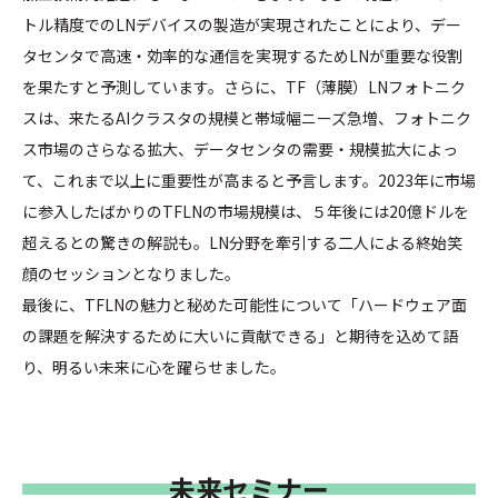
トル精度でのLNデバイスの製造が実現されたことにより、デー
タセンタで高速・効率的な通信を実現するためLNが重要な役割
を果たすと予測しています。さらに、TF（薄膜）LNフォトニク
スは、来たるAIクラスタの規模と帯域幅ニーズ急増、フォトニク
ス市場のさらなる拡大、データセンタの需要・規模拡大によっ
て、これまで以上に重要性が高まると予言します。2023年に市場
に参入したばかりのTFLNの市場規模は、５年後には20億ドルを
超えるとの驚きの解説も。LN分野を牽引する二人による終始笑
顔のセッションとなりました。
最後に、TFLNの魅力と秘めた可能性について「ハードウェア面
の課題を解決するために大いに貢献できる」と期待を込めて語
り、明るい未来に心を躍らせました。
未来セミナー