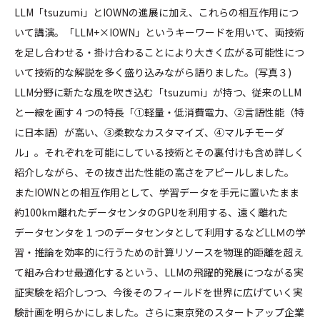
LLM「tsuzumi」とIOWNの進展に加え、これらの相互作用につ
いて講演。「LLM+×IOWN」というキーワードを用いて、両技術
を足し合わせる・掛け合わることにより大きく広がる可能性につ
いて技術的な解説を多く盛り込みながら語りました。(写真３)
LLM分野に新たな風を吹き込む「tsuzumi」が持つ、従来のLLM
と一線を画す４つの特長「①軽量・低消費電力、②言語性能（特
に日本語）が高い、③柔軟なカスタマイズ、④マルチモーダ
ル」。それぞれを可能にしている技術とその裏付けも含め詳しく
紹介しながら、その抜き出た性能の高さをアピールしました。
またIOWNとの相互作用として、学習データを手元に置いたまま
約100km離れたデータセンタのGPUを利用する、遠く離れた
データセンタを１つのデータセンタとして利用するなどLLＭの学
習・推論を効率的に行うための計算リソースを物理的距離を超え
て組み合わせ最適化するという、LLMの飛躍的発展につながる実
証実験を紹介しつつ、今後そのフィールドを世界に広げていく実
験計画を明らかにしました。さらに東京発のスタートアップ企業