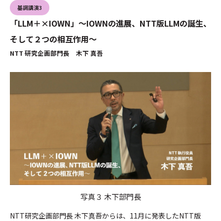
基調講演3
「LLM＋×IOWN」～IOWNの進展、NTT版LLMの誕生、
そして２つの相互作用～
NTT 研究企画部門長 木下 真吾
写真３ 木下部門長
NTT研究企画部門長 木下真吾からは、11月に発表したNTT版