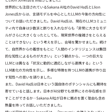
世界的にも注目されているSakana AI社のDavid Ha氏とLlion
Jones氏からは、言語モデルを中心としたLLMの今後の方向性に
ついてお話いただきました。David Ha氏は、現在のLLMコミュニ
ティ内で自身は少数派と断りを入れながらも「非常に大きなモデ
ルがさらに大きくなったとしても、現実世界の複雑さをとらえる
ことはできない」という考えを示し、会場を驚かせました。続け
て、自然界からの着想をもとに「人間のインテリジェンスは集団
的な知性によるものが大きい」という観点から、一つの巨大な
LLMとは異なる「状況に動的に適応しながら連携する」という
LLM進化の方向性を示し、多様な特徴を持つLLMの連携が作り出
す知性への思いを語りました。
また、David Ha氏は日本という国自体のポテンシャルにも期待を
寄せていると話します。日本がAI分野でも世界にその存在感を示
すことができるか—Sakana AI社が日本に拠点を置く理由も含め
熱量を持ってお話しいただきました。
続いて同社のLlion Jones氏は、「tsuzumi」の強みとなってい