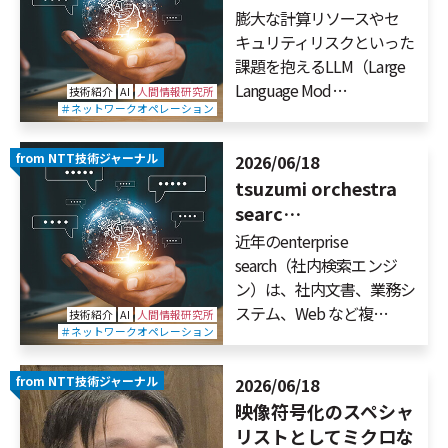
膨大な計算リソースやセ
キュリティリスクといった
課題を抱えるLLM（Large
Language Mod…
技術紹介
AI
人間情報研究所
＃ネットワークオペレーション
from NTT技術ジャーナル
2026/06/18
tsuzumi orchestra
searc…
近年のenterprise
search（社内検索エンジ
ン）は、社内文書、業務シ
ステム、Web など複…
技術紹介
AI
人間情報研究所
＃ネットワークオペレーション
from NTT技術ジャーナル
2026/06/18
映像符号化のスペシャ
リストとしてミクロな