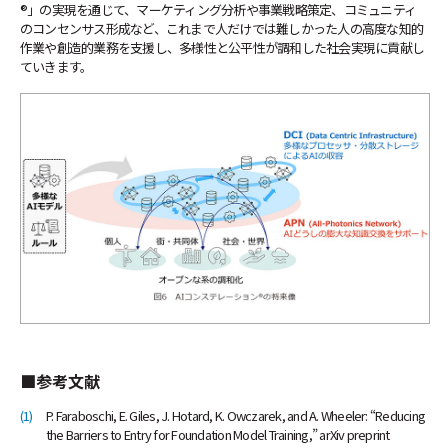
®」の実現を通じて、マーケティング分析や事業戦略策定、コミュニティ
のコンセンサス形成など、これまで人だけでは難しかった人の高度な知的
作業や創造的業務を支援し、多様性と公平性が調和した社会実現に貢献し
ていきます。
■参考文献
(1)
P. Faraboschi, E. Giles, J. Hotard, K. Owczarek, and A. Wheeler: “Reducing
the Barriers to Entry for Foundation Model Training,” arXiv preprint