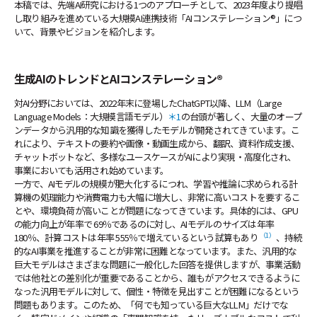
本稿では、先端AI研究における1つのアプローチとして、2023年度より提唱
し取り組みを進めている大規模AI連携技術「AIコンステレーション®」につ
いて、背景やビジョンを紹介します。
生成AIのトレンドとAIコンステレーション®
対AI分野においては、2022年末に登場したChatGPT以降、LLM（Large
Language Models：大規模言語モデル）
＊1
の台頭が著しく、大量のオープ
ンデータから汎用的な知識を獲得したモデルが開発されてきています。こ
れにより、テキストの要約や画像・動画生成から、翻訳、資料作成支援、
チャットボットなど、多様なユースケースがAIにより実現・高度化され、
事業においても活用され始めています。
一方で、AIモデルの規模が肥大化するにつれ、学習や推論に求められる計
算機の処理能力や消費電力も大幅に増大し、非常に高いコストを要するこ
とや、環境負荷が高いことが問題になってきています。具体的には、GPU
の能力向上が年率で 69％であるのに対し、AIモデルのサイズは年率
（1）
180％、計算コストは年率 555％で増えているという試算もあり
、持続
的なAI事業を推進することが非常に困難となっています。また、汎用的な
巨大モデルはさまざまな問題に一般化した回答を提供しますが、事業活動
では他社との差別化が重要であることから、誰もがアクセスできるように
なった汎用モデルに対して、個性・特徴を見出すことが困難になるという
問題もあります。このため、「何でも知っている巨大なLLM」だけでな