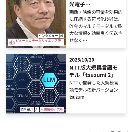
光電子…
画像・映像の容量を効果的
に圧縮する符号化技術は、
昨今のマルチモーダルで膨
大な情報を効率良く伝送さ
インタビュー
AI
せなく…
コンピュータ＆データサイエンス研
究所
2025/10/20
NTT版大規模言語モ
デル「tsuzumi 2」
NTTが開発した大規模言
語モデルの新バージョン
tsuzum…
技術紹介
AI
人間情報研究所