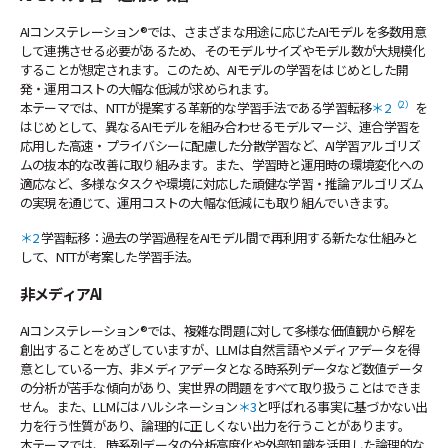
AIコンステレーション®では、さまざまな用途に応じたAIモデルを多数用意
して連携させる必要があるため、そのモデルサイズやモデル数が大規模化
することが想定されます。このため、AIモデルの学習をはじめとした開
発・運用コストの大幅な低減が求められます。
（2）
本テーマでは、NTTが提案する革新的な学習手法である学習転移
＊2
を
はじめとして、異なるAIモデルを組み合わせるモデルマージ、連合学習を
応用した高速・プライバシーに配慮した分散学習など、AI学習アルゴリズ
ムの抜本的な改善に取り組みます。また、学習時と運用時の環境変化への
適応など、多様なタスクや環境に対応した頑健な学習・推論アルゴリズム
の実現を通じて、運用コストの大幅な低減にも取り組んでいきます。
＊2
学習転移：過去の学習過程をAIモデル間で再利用する新たな仕組みと
して、NTTが考案した学習手法。
非メディアAI
AIコンステレーション®では、複雑な問題に対して多様な価値観から解を
創出することをめざしていますが、LLMは自然言語やメディアデータを得
意としている一方、非メディアデータとなる時系列データなど数値データ
の分析が苦手な傾向があり、実世界の問題をすべて取り扱うことはできま
せん。また、LLMにはハルシネーション
＊3
と呼ばれる事実に基づかない出
力を行う性質があり、論理的に正しくない出力を行うことがあります。
本テーマでは、時系列データの分析高度化や外部知識を活用した論理的な