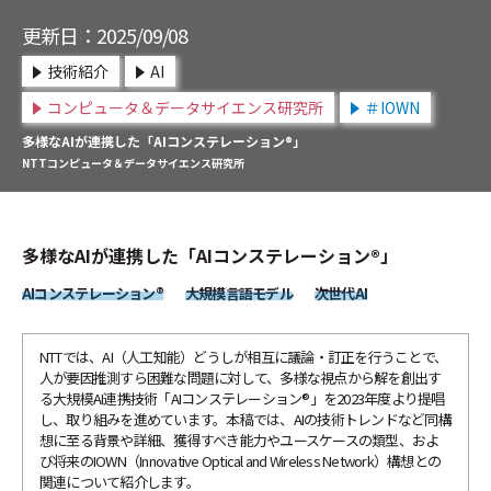
サービスイノベーション総合研究所
NTT未来ねっと研究所
更新日：2025/09/08
NTT先端集積デバイス研究所
情報ネットワーク総合研究所
技術紹介
AI
NTTコミュニケーション科学基礎研究所
先端技術総合研究所
NTT物性科学基礎研究所
コンピュータ＆データサイエンス研究所
＃IOWN
総合研究所・研究所の一覧
多様なAIが連携した「AIコンステレーション®」
その他
NTTコンピュータ＆データサイエンス研究所
特定分野の研究センタ一覧
検索する
NTT知的財産センタ
多様なAIが連携した「AIコンステレーション®」
AIコンステレーション®
大規模言語モデル
次世代AI
NTTでは、AI（人工知能）どうしが相互に議論・訂正を行うことで、
人が要因推測すら困難な問題に対して、多様な視点から解を創出す
る大規模AI連携技術「AIコンステレーション®」を2023年度より提唱
し、取り組みを進めています。本稿では、AIの技術トレンドなど同構
想に至る背景や詳細、獲得すべき能力やユースケースの類型、およ
び将来のIOWN（Innovative Optical and Wireless Network）構想との
関連について紹介します。