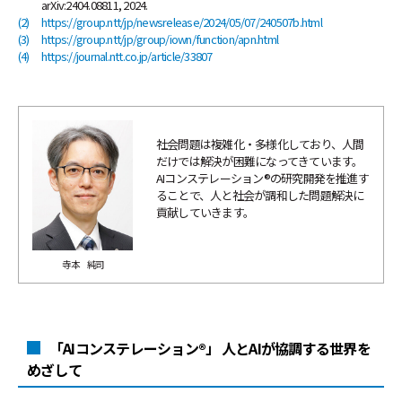
arXiv:2404.08811, 2024.
(2)
https://group.ntt/jp/newsrelease/2024/05/07/240507b.html
(3)
https://group.ntt/jp/group/iown/function/apn.html
(4)
https://journal.ntt.co.jp/article/33807
社会問題は複雑化・多様化しており、人間
だけでは解決が困難になってきています。
AIコンステレーション®の研究開発を推進す
ることで、人と社会が調和した問題解決に
貢献していきます。
寺本 純司
「AIコンステレーション®」 ――人とAIが協調する世界を
めざして