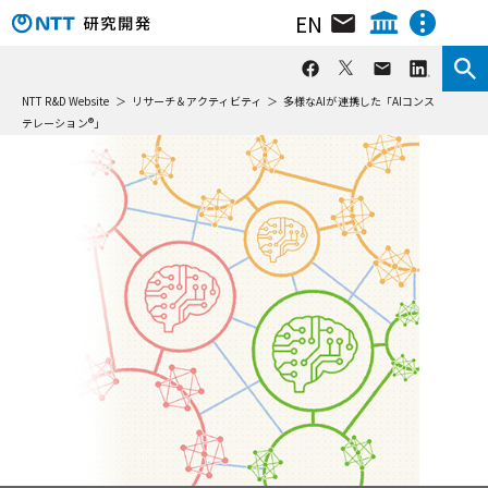
EN
組織･研究員･所在地
NTT IOWN総合イノベーションセンタ
カテゴリを絞り込む
NTTテクノロジーイノベーションセンタ
NTT R&D Website
リサーチ＆アクティビティ
多様なAIが連携した「AIコンス
ニュース&トピックス
技術紹介
講演
NTTネットワークテクノロジーセンタ
テレーション®」
インタビュー
NTTコンピューティングテクノロジーセンタ
リサーチ＆アクティビティ
NTTデバイステクノロジーセンタ
分野を絞り込む
動画ライブラリ
NTTサービスイノベーション総合研究所
メディア＆UI
AI
NTT人間情報研究所
イベント
データ活用・管理
セキュリティ
NTT社会情報研究所
NTTコンピュータ＆データサイエンス研究所
ネットワーク
基礎研究
NTT情報ネットワーク総合研究所
環境エネルギー
NTTネットワークサービスシステム研究所
NTTアクセスサービスシステム研究所
組織で絞り込む
NTTホーム
株主・投資家情報
採用情報
NTT宇宙環境エネルギー研究所
IOWN総合イノベーションセンタ
NTT先端技術総合研究所