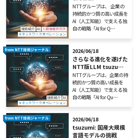
NTTグループは、 企業の
持続的かつ質の高い成長を
AI（人工知能）で支える独
自の戦略「AI for Q…
技術紹介
AI
人間情報研究所
＃ネットワークオペレーション
from NTT技術ジャーナル
2026/06/18
さらなる進化を遂げた
NTT版LLM tsuzu…
NTTグループは、企業の持
続的かつ質の高い成長を
AI（人工知能）で支える独
自の戦略「AI for Qu…
技術紹介
AI
＃ネットワークオペレーション
from NTT技術ジャーナル
2026/06/18
tsuzumi: 国産大規模
言語モデルの挑戦