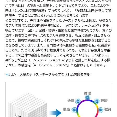
く、特定ドメインや組織の「専門知識を持ったリーズナブルなコストで利
用できるLLM」の実現へと事業トレンドが移ってきており、これにより将
来は「1つのLLMで問題解決」するのではなく、「複数のLLMを連携して問
題解決」することが求められるようになると考えられます。
そこでNTTでは、専門性や個性を持ったリーズナブルなLLMなど、多様なAI
モデルの集合知により問題解決を図る、「AIコンステレーション®」を提
唱しています（図1）。金融・製造・医療など業界特化のAIモデル、および
法律・倫理など専門特化のAIモデルを連携させ、相互に議論・訂正させる
ことで、複雑な問題に対しそれぞれの視点から多様な価値観を創出するこ
とをめざしています。また、専門性や将来価値から重要さを互いに議論す
ることで、たとえ現時点では少数意見であっても、それら少数意見を尊重
することで全体の議論を高度化することをめざしています。このように、
AIどうしが星座（コンステレーション）のように連携して解を創出する様
子から、本構想を「AIコンステレーション®」と名付けました（図2）。
＊1
LLM：大量のテキストデータから学習された言語モデル。