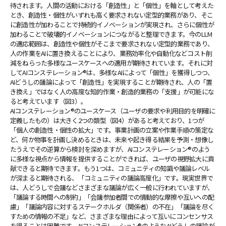
待されます。人間の活動における「創造性」と「個性」を軸として考えた
とき、創造性・個性がいずれも高く要求されない定型的業務があり、そこ
に創造性が加わることで持続的イノベーションが実現され、さらに個性が
加わることで破壊的イノベーションにつながると整理できます。今のLLM
の適応範囲は、創造性や個性がそこまで要求されない定型的業務であり、
人の作業をAIに置き換えることにより、業務効率化や自動化などコスト削
減をねらった多様なユースケースへの適用が期待されています。それに対
してAIコンステレーション®は、多様なAIによって「個性」を獲得しつつ、
AIどうしの議論によって「創造性」を実現することが期待され、人の「置
き換え」ではなく人の高度な知的作業・創造的業務の「支援」が可能にな
ると考えています（図3）。
AIコンステレーション®のユースケース（ユーザの要求や利用目的を明確に
定義したもの）は大きく2つの類型（図4）があると考えており、1つが
「個人の創造性・個性の拡大」です。事業計画の立案や作業手順の策定な
ど、何か物事を計画し決めるときは、未来や起き得る結果を予測・想像し
たうえでその逆算から検討を深めますが、AIコンステレーション®のよう
に多様な視点から情報を提供することができれば、ユーザの視野拡大に貢
献できると期待できます。もう1つは、コミュニティの知識や議論レベル
が深まると期待される、「コミュニティの議論高度化」です。現実世界で
は、人どうしで会議などさまざまな議論が広く一般に行われていますが、
「議論する時間への制約」「会議参加者間での情動的な摩擦や互いへの配
慮」「議論内容に対するステークホルダ（関係者）の不在」「議論を尽く
すための情報の不足」など、さまざまな理由によって互いにコンセンサス
を得ることは困難です。AIコンステレーション®のようなAIどうしの議論が