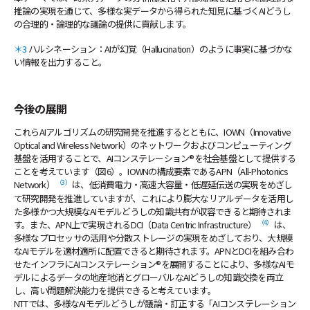
推論の実現を通じて、多様な実データから得られた知見に基づくAIどうし
の合理的・論理的な議論の提供に貢献します。
＊3
ハルシネーション：AIが幻覚（Hallucination）のように事実に基づかな
い情報を出力すること。
今後の展開
これらAIアルゴリズムの研究開発を推進するとともに、IOWN（Innovative
Optical and Wireless Network）のネットワークおよびコンピューティング
基盤を活用することで、AIコンステレーション®を社会基盤として提供する
ことを考えています（図6）。IOWNの構成要素であるAPN（All-Photonics
（3）
Network）
は、低消費電力・高速大容量・低遅延伝送の実現をめざし
て研究開発を推進していますが、これにより膨大なリアルデータを活用し
た多様かつ大規模なAIモデルどうしの知識共有が収容できると期待されま
（4）
す。また、APN上で実現されるDCI（Data Centric Infrastructure）
は、
多様なプロセッサの活用や分散ストレージの実現をめざしており、大規模
なAIモデルを適材適所に配置できると期待されます。APNとDCIを組み合わ
せたインフラにAIコンステレーション®を展開することにより、多様なAIモ
デルによるデータの地産地消とグローバルなAIどうしの知識交換を両立
し、高い問題解決能力を提供できると考えています。
NTTでは、多様なAIモデルどうしが議論・訂正する「AIコンステレーション