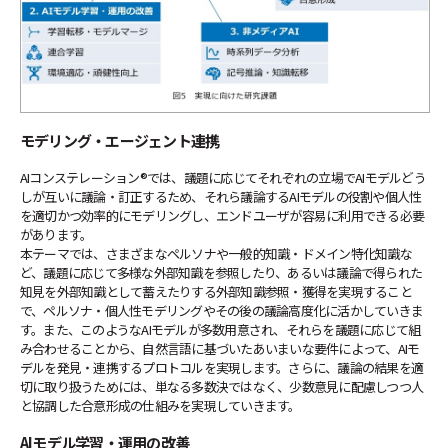
モデリング・エージェント連携
AIコンステレーション®では、議題に応じてそれぞれの立場でAIモデルどう
しが互いに議論・訂正するため、それら議論するAIモデルの役割や個人性
を適切かつ効率的にモデリングし、エンドユーザが容易に利用できる必要
があります。
本テーマでは、さまざまなペルソナや一般的知識・ドメイン特化知識な
ど、議題に応じて多様な外部知識を参照したり、あるいは議論で得られた
知見を外部知識として蓄えたりする外部知識参照・獲得を実現すること
で、ペルソナ・個人性モデリングやその後の議論高度化に活かしていきま
す。また、このようなAIモデルが多数用意され、それらを議題に応じて組
み合わせることから、自然言語に基づいたあいまいな要件によって、AIモ
デルを発見・連携するプロトコルを実現します。さらに、議論の結果を適
切に取り扱うためには、単なる多数決ではなく、少数意見に配慮しつつ人
と協調した合意形成の仕組みを実現していきます。
AIモデル学習・運用の改善