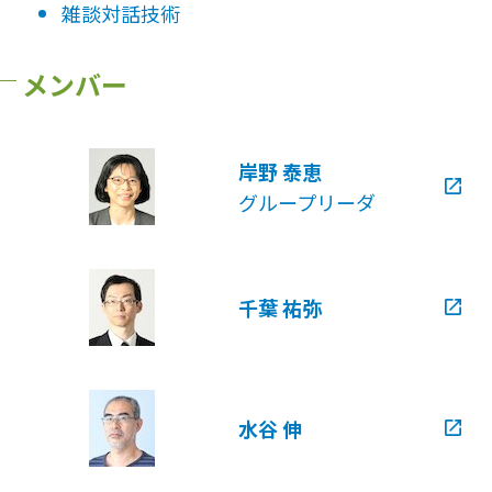
雑談対話技術
NTT未来ねっと研究所
外部報道
NTT先端集積デバイス研究所
メンバー
NTTコミュニケーション科学基礎研究所
NTT物性科学基礎研究所
総合研究所・研究所の一覧
岸野 泰恵
特定分野の研究センタ一覧
グループリーダ
NTT知的財産センタ
千葉 祐弥
水谷 伸