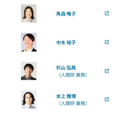
角森 唯子
中木 裕子
杉山 弘晃
（人間研 兼務）
水上 雅博
（人間研 兼務）