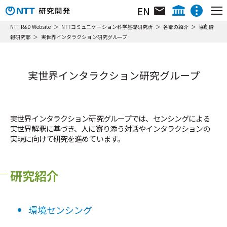
EN
組織･研究員･所在地
NTT IOWN総合イノベーションセンタ
NTT R&D Website
NTTコミュニケーション科学基礎研究所
各部の紹介
協創情
報研究部
実世界インタラクション研究グループ
研究所について
NTTテクノロジーイノベーションセンタ
ニュース&トピックス
NTTネットワークテクノロジーセンタ
ニュース&トピックス
NTTコンピューティングテクノロジーセンタ
実世界インタラクション研究グループ
リサーチ＆アクティビティ
NTTデバイステクノロジーセンタ
イベント情報
動画ライブラリ
NTTサービスイノベーション総合研究所
主要な研究トピック
NTT人間情報研究所
実世界インタラクション研究グループでは、センシングによる
イベント
実世界解釈に基づき、人に寄り添う対話やインタラクションの
NTT社会情報研究所
リサーチ＆アクティビティ
実現に向けて研究を進めています。
NTTコンピュータ＆データサイエンス研究所
NTT情報ネットワーク総合研究所
各部の紹介
研究紹介
NTTネットワークサービスシステム研究所
フェロー／上席特別研究員／特別研究員
NTTアクセスサービスシステム研究所
NTTホーム
株主・投資家情報
採用情報
NTT宇宙環境エネルギー研究所
環境センシング
表彰
NTT先端技術総合研究所