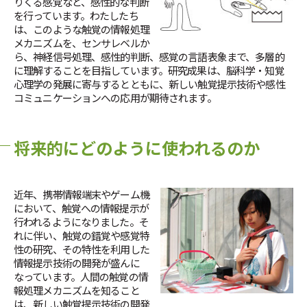
りくる感覚など、感性的な判断
NTT未来ねっと研究所
外部報道
を行っています。わたしたち
NTT先端集積デバイス研究所
は、このような触覚の情報処理
メカニズムを、センサレベルか
NTTコミュニケーション科学基礎研究所
ら、神経信号処理、感性的判断、感覚の言語表象まで、多層的
NTT物性科学基礎研究所
に理解することを目指しています。研究成果は、脳科学・知覚
心理学の発展に寄与するとともに、新しい触覚提示技術や感性
総合研究所・研究所の一覧
コミュニケーションへの応用が期待されます。
特定分野の研究センタ一覧
NTT知的財産センタ
将来的にどのように使われるのか
近年、携帯情報端末やゲーム機
において、触覚への情報提示が
行われるようになりました。そ
れに伴い、触覚の錯覚や感覚特
性の研究、その特性を利用した
情報提示技術の開発が盛んに
なっています。人間の触覚の情
報処理メカニズムを知ること
は、新しい触覚提示技術の開発