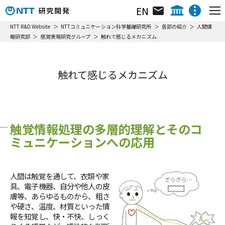
EN
組織･研究員･所在地
NTT IOWN総合イノベーションセンタ
NTT R&D Website
NTTコミュニケーション科学基礎研究所
各部の紹介
人間情
報研究部
感覚表現研究グループ
触れて感じるメカニズム
研究所について
NTTテクノロジーイノベーションセンタ
ニュース&トピックス
NTTネットワークテクノロジーセンタ
ニュース&トピックス
NTTコンピューティングテクノロジーセンタ
触れて感じるメカニズム
リサーチ＆アクティビティ
NTTデバイステクノロジーセンタ
イベント情報
動画ライブラリ
NTTサービスイノベーション総合研究所
主要な研究トピック
NTT人間情報研究所
イベント
触覚情報処理の多層的理解とそのコ
NTT社会情報研究所
リサーチ＆アクティビティ
ミュニケーションへの応用
NTTコンピュータ＆データサイエンス研究所
NTT情報ネットワーク総合研究所
各部の紹介
NTTネットワークサービスシステム研究所
人間は触覚を通して、衣類や家
具、電子機器、自分や他人の皮
フェロー／上席特別研究員／特別研究員
NTTアクセスサービスシステム研究所
膚等、あらゆるものから、粗さ
NTTホーム
株主・投資家情報
採用情報
NTT宇宙環境エネルギー研究所
や硬さ、温度、材質といった情
表彰
報を知覚し、快・不快、しっく
NTT先端技術総合研究所