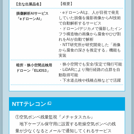
【概要】
【主な出展品名】
・eドローンAIは、人が目視で発見
損傷解析AIサービス
していた損傷を撮影画像からAI技術
「eドローンAI」
で自動解析するサービス
・ドローン/デジカメで撮影したイン
フラ構造物の画像から腐食やひび割
れをAIが自動で解析
・NTT研究所が研究開発した「画像
から腐食の深さを推定する」機能も
実装
・狭小空間でも安全/安定で飛行可能
暗所・狭小空間点検用
・LiDARにより飛行経路の点群を自
ドローン「ELIOS3」
動取得可能
・下水道点検や桟橋点検などで活躍
NTTテレコン
①空気ボンベ残量監視『メチャタスカル』
地下ケーブル保守用に設置する乾燥空気ボンベの残
量が少なくなるとメールで通知してくれるサービス