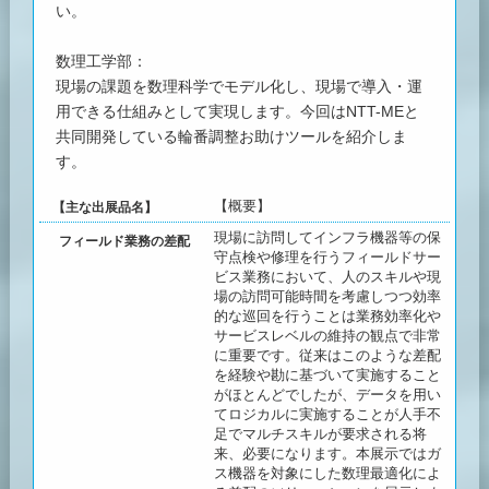
い。
数理工学部：
現場の課題を数理科学でモデル化し、現場で導入・運
用できる仕組みとして実現します。今回はNTT-MEと
共同開発している輪番調整お助けツールを紹介しま
す。
【概要】
【主な出展品名】
現場に訪問してインフラ機器等の保
フィールド業務の差配
守点検や修理を行うフィールドサー
ビス業務において、人のスキルや現
場の訪問可能時間を考慮しつつ効率
的な巡回を行うことは業務効率化や
サービスレベルの維持の観点で非常
に重要です。従来はこのような差配
を経験や勘に基づいて実施すること
がほとんどでしたが、データを用い
てロジカルに実施することが人手不
足でマルチスキルが要求される将
来、必要になります。本展示ではガ
ス機器を対象にした数理最適化によ