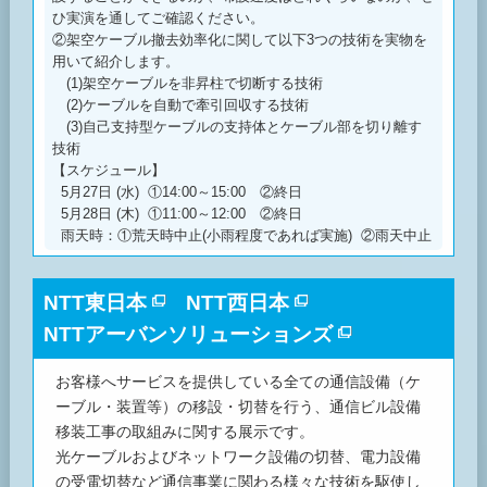
ひ実演を通してご確認ください。
②架空ケーブル撤去効率化に関して以下3つの技術を実物を
用いて紹介します。
(1)架空ケーブルを非昇柱で切断する技術
(2)ケーブルを自動で牽引回収する技術
(3)自己支持型ケーブルの支持体とケーブル部を切り離す
技術
【スケジュール】
5月27日 (水) ①14:00～15:00 ②終日
5月28日 (木) ①11:00～12:00 ②終日
雨天時：①荒天時中止(小雨程度であれば実施) ②雨天中止
NTT東日本
NTT西日本
NTTアーバンソリューションズ
お客様へサービスを提供している全ての通信設備（ケ
ーブル・装置等）の移設・切替を行う、通信ビル設備
移装工事の取組みに関する展示です。
光ケーブルおよびネットワーク設備の切替、電力設備
の受電切替など通信事業に関わる様々な技術を駆使し