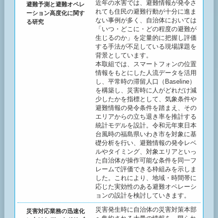
近年の水害では、避難情報が発令さ
避難予測と避難オペレ
れても住民の避難行動が十分に進ま
ーション高度化に関す
ない事例が多く、自治体においては
る研究
「いつ・どこに・どの程度の避難が
生じるのか」を定量的に把握し評価
する手法が不足している現場課題を
背景としています。
本取組では、スマートフォンの位置
情報をもとにした人流データを活用
し、平常時の滞留人口（Baseline）
を構築し、災害時に人がどれだけ減
少したかを指標として、気象条件や
避難情報の発令条件を踏まえ、その
エリアからの立ち退き率を推計する
統計モデルを設計。令和元年東日本
台風時の福島県いわき市を対象に基
礎分析を行い、避難情報の発令レベ
ルやタイミング、対象エリアといっ
た自治体が操作可能な条件を同一フ
レームで評価できる枠組みを示しま
した。これにより、地域・時間帯に
応じた実効性のある避難オペレーシ
ョンの設計を検討していきます。
災害発生時に自治体の災害対策本部
災害対応業務の迅速化