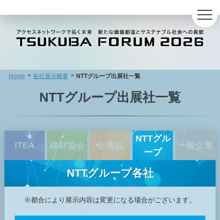
Home
各社展示概要
NTTグループ出展社一覧
NTTグループ出展社一覧
NTTグル
ITEA
線材協会
全通協
一般企業
ープ
NTTグループ各社
※都合により展示内容は変更になる場合がございます。