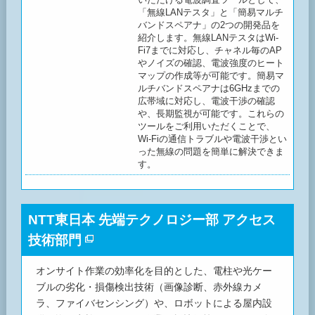
「無線LANテスタ」と「簡易マルチ
バンドスペアナ」の2つの開発品を
紹介します。無線LANテスタはWi-
Fi7までに対応し、チャネル毎のAP
やノイズの確認、電波強度のヒート
マップの作成等が可能です。簡易マ
ルチバンドスペアナは6GHzまでの
広帯域に対応し、電波干渉の確認
や、長期監視が可能です。これらの
ツールをご利用いただくことで、
Wi-Fiの通信トラブルや電波干渉とい
った無線の問題を簡単に解決できま
す。
NTT東日本 先端テクノロジー部 アクセス
技術部門
オンサイト作業の効率化を目的とした、電柱や光ケー
ブルの劣化・損傷検出技術（画像診断、赤外線カメ
ラ、ファイバセンシング）や、ロボットによる屋内設