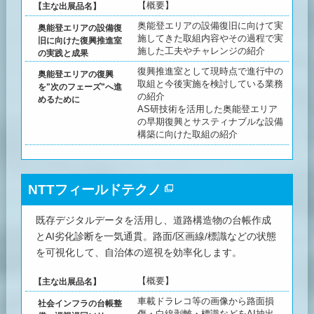
【概要】
【主な出展品名】
奥能登エリアの設備復旧に向けて実
奥能登エリアの設備復
施してきた取組内容やその過程で実
旧に向けた復興推進室
施した工夫やチャレンジの紹介
の実践と成果
復興推進室として現時点で進行中の
奥能登エリアの復興
取組と今後実施を検討している業務
を"次のフェーズ"へ進
の紹介
めるために
AS研技術を活用した奥能登エリア
の早期復興とサスティナブルな設備
構築に向けた取組の紹介
NTTフィールドテクノ
既存デジタルデータを活用し、道路構造物の台帳作成
とAI劣化診断を一気通貫。路面/区画線/標識などの状態
を可視化して、自治体の巡視を効率化します。
【概要】
【主な出展品名】
車載ドラレコ等の画像から路面損
社会インフラの台帳整
傷・白線剥離・標識などをAI抽出