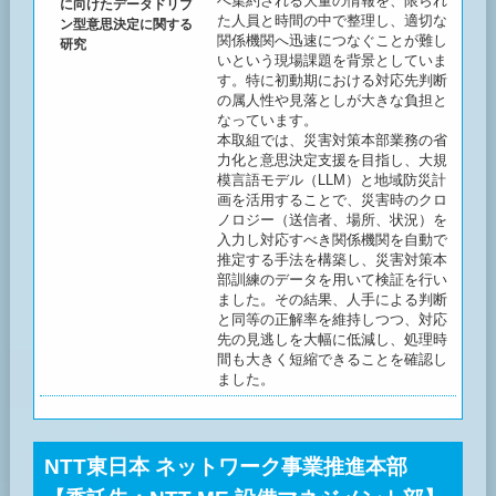
へ集約される大量の情報を、限られ
に向けたデータドリブ
た人員と時間の中で整理し、適切な
ン型意思決定に関する
関係機関へ迅速につなぐことが難し
研究
いという現場課題を背景としていま
す。特に初動期における対応先判断
の属人性や見落としが大きな負担と
なっています。
本取組では、災害対策本部業務の省
力化と意思決定支援を目指し、大規
模言語モデル（LLM）と地域防災計
画を活用することで、災害時のクロ
ノロジー（送信者、場所、状況）を
入力し対応すべき関係機関を自動で
推定する手法を構築し、災害対策本
部訓練のデータを用いて検証を行い
ました。その結果、人手による判断
と同等の正解率を維持しつつ、対応
先の見逃しを大幅に低減し、処理時
間も大きく短縮できることを確認し
ました。
NTT東日本 ネットワーク事業推進本部