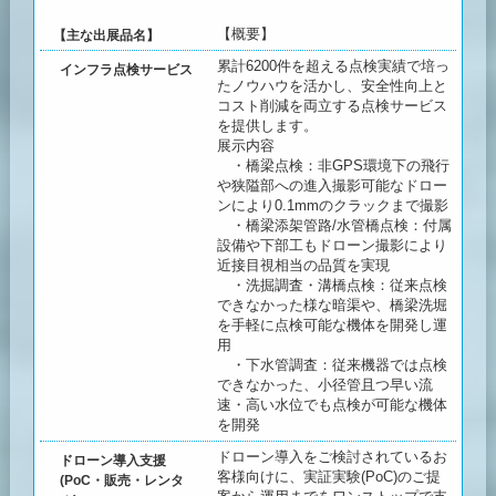
【概要】
【主な出展品名】
累計6200件を超える点検実績で培っ
インフラ点検サービス
たノウハウを活かし、安全性向上と
コスト削減を両立する点検サービス
を提供します。
展示内容
・橋梁点検：非GPS環境下の飛行
や狭隘部への進入撮影可能なドロー
ンにより0.1mmのクラックまで撮影
・橋梁添架管路/水管橋点検：付属
設備や下部工もドローン撮影により
近接目視相当の品質を実現
・洗掘調査・溝橋点検：従来点検
できなかった様な暗渠や、橋梁洗堀
を手軽に点検可能な機体を開発し運
用
・下水管調査：従来機器では点検
できなかった、小径管且つ早い流
速・高い水位でも点検が可能な機体
を開発
ドローン導入をご検討されているお
ドローン導入支援
客様向けに、実証実験(PoC)のご提
(PoC・販売・レンタ