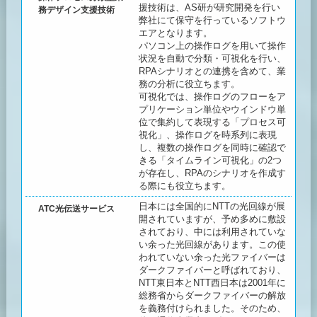
援技術は、AS研が研究開発を行い
務デザイン支援技術
弊社にて保守を行っているソフトウ
エアとなります。
パソコン上の操作ログを用いて操作
状況を自動で分類・可視化を行い、
RPAシナリオとの連携を含めて、業
務の分析に役立ちます。
可視化では、操作ログのフローをア
プリケーション単位やウインドウ単
位で集約して表現する「プロセス可
視化」、操作ログを時系列に表現
し、複数の操作ログを同時に確認で
きる「タイムライン可視化」の2つ
が存在し、RPAのシナリオを作成す
る際にも役立ちます。
日本には全国的にNTTの光回線が展
ATC光伝送サービス
開されていますが、予め多めに敷設
されており、中には利用されていな
い余った光回線があります。この使
われていない余った光ファイバーは
ダークファイバーと呼ばれており、
NTT東日本とNTT西日本は2001年に
総務省からダークファイバーの解放
を義務付けられました。そのため、