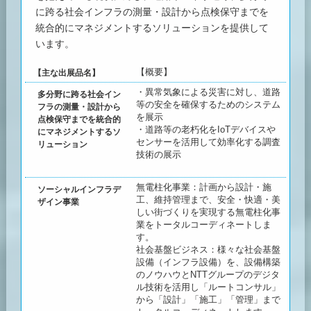
に跨る社会インフラの測量・設計から点検保守までを
統合的にマネジメントするソリューションを提供して
います。
【概要】
【主な出展品名】
・異常気象による災害に対し、道路
多分野に跨る社会イン
等の安全を確保するためのシステム
フラの測量・設計から
を展示
点検保守までを統合的
・道路等の老朽化をIoTデバイスや
にマネジメントするソ
センサーを活用して効率化する調査
リューション
技術の展示
無電柱化事業：計画から設計・施
ソーシャルインフラデ
工、維持管理まで、安全・快適・美
ザイン事業
しい街づくりを実現する無電柱化事
業をトータルコーディネートしま
す。
社会基盤ビジネス：様々な社会基盤
設備（インフラ設備）を、設備構築
のノウハウとNTTグループのデジタ
ル技術を活用し「ルートコンサル」
から「設計」「施工」「管理」まで