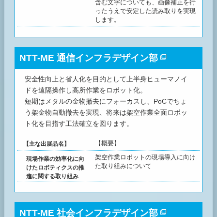
含む文字についても、画像補正を行
ったうえで安定した読み取りを実現
します。
NTT-ME 通信インフラデザイン部
安全性向上と省人化を目的として上半身ヒューマノイ
ドを遠隔操作し高所作業をロボット化。
短期はメタルの金物撤去にフォーカスし、PoCでちょ
う架金物自動撤去を実現、将来は架空作業全面ロボッ
ト化を目指す工法確立を図ります。
【概要】
【主な出展品名】
架空作業ロボットの現場導入に向け
現場作業の効率化に向
た取り組みについて
けたロボティクスの推
進に関する取り組み
NTT-ME 社会インフラデザイン部