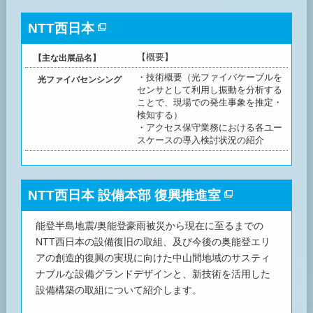
NTT西日本
【概要】
【主な出展品名】
・技術概要（光ファイバケーブルを
光ファイバセンシング
センサとして利用し振動を分析する
ことで、現場での発生事象を推定・
検知する）
・アクセス保守業務における各ユー
スケースの導入検討状況の紹介
NTT西日本 設備本部 復興推進室
能登半島地震/奥能登豪雨被災から現在に至るまでの
NTT西日本の設備復旧の取組、及び今後の奥能登エリ
アの創造的復興の実現に向けた中山間地域のサスティ
ナブルな設備グランドデザインと、新技術を活用した
設備構築の取組について紹介します。