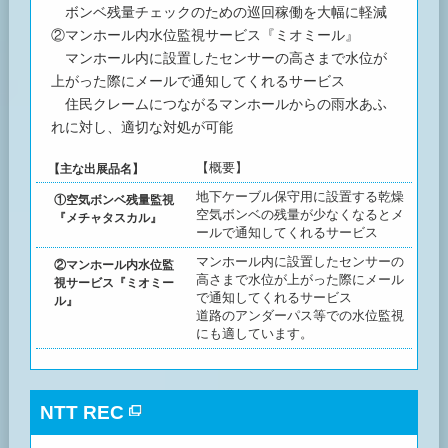
ボンベ残量チェックのための巡回稼働を大幅に軽減
②マンホール内水位監視サービス『ミオミール』
マンホール内に設置したセンサーの高さまで水位が
上がった際にメールで通知してくれるサービス
住民クレームにつながるマンホールからの雨水あふ
れに対し、適切な対処が可能
【概要】
【主な出展品名】
地下ケーブル保守用に設置する乾燥
①空気ボンベ残量監視
空気ボンベの残量が少なくなるとメ
『メチャタスカル』
ールで通知してくれるサービス
マンホール内に設置したセンサーの
②マンホール内水位監
高さまで水位が上がった際にメール
視サービス『ミオミー
で通知してくれるサービス
ル』
道路のアンダーパス等での水位監視
にも適しています。
NTT REC