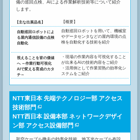
備の巡回点検、AIによる作業解析技術等について紹介
します。
【概要】
【主な出展品名】
自動巡回ロボットを用いて、機械室
自動巡回ロボットによ
やデータセンタなどの屋内環境の点
る屋内通信設備の点検
検を自動化する技術を紹介
自動化
・現場の作業内容を可視化すること
視えることを皆の価値
が出来るAIの技術内容をご紹介
へ ～作業行動可視化
・活用例として作業習熟の効率化シ
AIで変える育成のカタ
ステムをご紹介
チ～
NTT東日本 先端テクノロジー部 アクセス
技術部門
NTT西日本 設備本部 ネットワークデザイ
ン部 アクセス設備部門
架空ケーブル撤去の効率化技術、地下光ケーブル布設