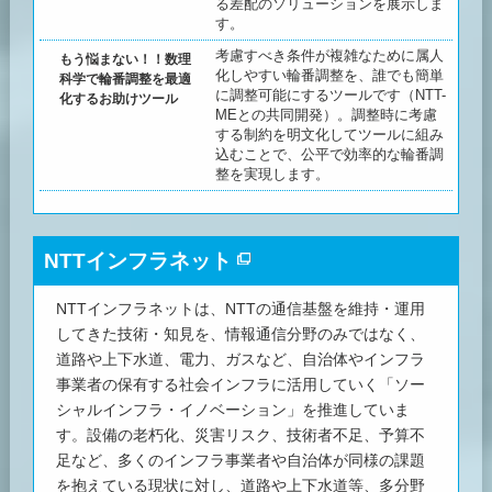
る差配のソリューションを展示しま
す。
考慮すべき条件が複雑なために属人
もう悩まない！！数理
化しやすい輪番調整を、誰でも簡単
科学で輪番調整を最適
に調整可能にするツールです（NTT-
化するお助けツール
MEとの共同開発）。調整時に考慮
する制約を明文化してツールに組み
込むことで、公平で効率的な輪番調
整を実現します。
NTTインフラネット
NTTインフラネットは、NTTの通信基盤を維持・運用
してきた技術・知見を、情報通信分野のみではなく、
道路や上下水道、電力、ガスなど、自治体やインフラ
事業者の保有する社会インフラに活用していく「ソー
シャルインフラ・イノベーション」を推進していま
す。設備の老朽化、災害リスク、技術者不足、予算不
足など、多くのインフラ事業者や自治体が同様の課題
を抱えている現状に対し、道路や上下水道等、多分野