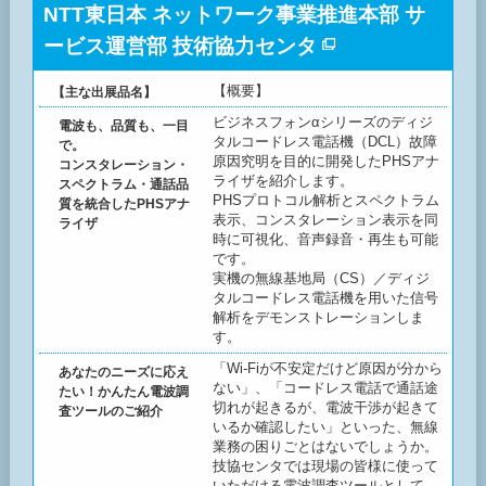
NTT東日本 ネットワーク事業推進本部 サ
ービス運営部 技術協力センタ
【概要】
【主な出展品名】
ビジネスフォンαシリーズのディジ
電波も、品質も、一目
タルコードレス電話機（DCL）故障
で。
原因究明を目的に開発したPHSアナ
コンスタレーション・
ライザを紹介します。
スペクトラム・通話品
PHSプロトコル解析とスペクトラム
質を統合したPHSアナ
表示、コンスタレーション表示を同
ライザ
時に可視化、音声録音・再生も可能
です。
実機の無線基地局（CS）／ディジ
タルコードレス電話機を用いた信号
解析をデモンストレーションしま
す。
「Wi-Fiが不安定だけど原因が分から
あなたのニーズに応え
ない」、「コードレス電話で通話途
たい！かんたん電波調
切れが起きるが、電波干渉が起きて
査ツールのご紹介
いるか確認したい」といった、無線
業務の困りごとはないでしょうか。
技協センタでは現場の皆様に使って
いただける電波調査ツールとして、