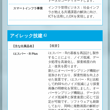
トータルコーディネートします。
インフラ管理ビジネス：社会インフ
スマートインフラ事業
ラが抱える共通課題の解決に向け、
ICTを活用したDXを実現します。
アイレック技建
【概要】
【主な出展品名】
iエスパー・Rの基板を再設計し製作
iエスパー・R Plus
することにより、ノイズ低減、デー
タ処理を高速化し、探査精度の向
上・改良を図ります。
新たにオーバーサンプリング機能が
追加されており、探査性能を向上さ
せた装置です。iエスパー・Rと比較
して約69％のノイズ低減により探査
画像の明瞭化を実現しました。オー
バーサンプリング機能は、データの
ノイズ低減率と探査速度に応じて設
定が可能です。ソフトウェアも刷新
しており、同時に複数画面の解析が