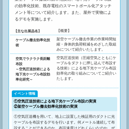
の効率化技術、既存電柱のスマートポール化アタッチ
メント等について紹介します。また、屋外で実物によ
るデモを実施します。
【概要】
【主な出展品名】
架空ケーブル撤去作業の作業時間短
ケーブル撤去効率化技
縮・身体的負荷軽減をめざした取組
術
みについて紹介いたします。
空気圧送技術（圧縮空気とともにケ
空気でラクラク長距離
ーブルをダクトに押し込んで布設す
布設
る技術）による地下光ケーブル布設
～空気圧送技術による
効率化の取り組みについてご紹介い
地下光ケーブル布設効
たします。
率化研究～
①空気圧送技術による地下光ケーブル布設の実演
②架空ケーブル撤去効率化技術の実演
①空気圧送機を用いて、地上に設置した検証用のダクトに光
ケーブルを布設するデモを行います。何メートル連続して布
設することができるのか、布設速度はどれくらいなのか、ぜ