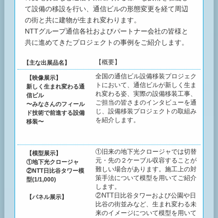
て設備の移設を行い、通信ビルの形態変更を経て周辺
の街と共に建物が生まれ変わります。
NTTグループ通信各社およびパートナー会社の皆様と
共に進めてきたプロジェクトの事例をご紹介します。
【概要】
【主な出展品名】
全国の通信ビル設備移装プロジェク
【映像展示】
トにおいて、通信ビルが新しく生ま
新しく生まれ変わる通
れ変わる姿、実際の設備移装工事、
信ビル
ご担当の皆さまのインタビューを通
〜みなさんのフィール
じ、設備移装プロジェクトの取組み
ド技術で前進する設備
を紹介します。
移装〜
①旧来の地下光クロージャでは切替
【模型展示】
元・先の２ケーブル収容することが
①地下光クロージャ
難しい場合があります。施工上の対
②NTT日比谷タワー模
策手法について模型を用いてご紹介
型(1/1,000)
します。
②NTT日比谷タワーおよび公園や日
【パネル展示】
比谷の街並みなど、生まれ変わる未
来のイメージについて模型を用いて