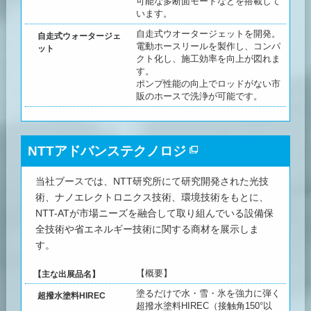
可能な多断面モードなどを搭載して
います。
自走式ウオータージェットを開発。
自走式ウォータージェ
電動ホースリールを製作し、コンパ
ット
クト化し、施工効率を向上が図れま
す。
ポンプ性能の向上でロッドがない市
販のホースで洗浄が可能です。
NTTアドバンステクノロジ
当社ブースでは、NTT研究所にて研究開発された光技
術、ナノエレクトロニクス技術、環境技術をもとに、
NTT-ATが市場ニーズを融合して取り組んでいる設備保
全技術や省エネルギー技術に関する商材を展示しま
す。
【概要】
【主な出展品名】
塗るだけで水・雪・氷を強力に弾く
超撥水塗料HIREC
超撥水塗料HIREC（接触角150°以