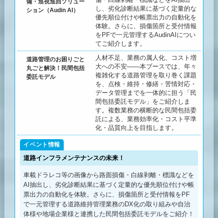
備・巡視巡回ソリュー
し、劣化診断結果に基づく定量的な
ション（Audin AI）
優先順位付けや帳票出力の自動化を
体験。さらに、損傷箇所と受付情報
をPFで一元管理するAudinAIについ
てご紹介します。
人材不足、業務の属人化、コスト増
道路管理のお困りごと
大への不安——本ブースでは、年々
丸ごと解決！民間包括
複雑化する道路管理を取り巻く課題
委託モデル
を、点検・維持・修繕・苦情対応・
データ管理までを一体的に担う「民
間包括委託モデル」をご紹介しま
す。複数業務の横断的な民間包括委
託による、業務効率化・コスト平準
化・品質向上を目指します。
道路インフラメンテナンスの未来！
車載ドラレコ等の画像から路面損傷・白線剥離・標識などを
AI抽出し、劣化診断結果に基づく定量的な優先順位付けや帳
票出力の自動化を体験。さらに、損傷箇所と受付情報をPF
で一元管理する道路維持管理業務のDX化の取り組みや自治
体様や地場企業様と連携した民間包括委託モデルをご紹介！