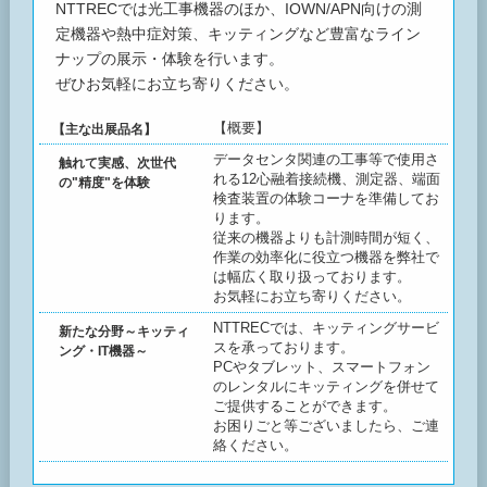
NTTRECでは光工事機器のほか、IOWN/APN向けの測
定機器や熱中症対策、キッティングなど豊富なライン
ナップの展示・体験を行います。
ぜひお気軽にお立ち寄りください。
【概要】
【主な出展品名】
データセンタ関連の工事等で使用さ
触れて実感、次世代
れる12心融着接続機、測定器、端面
の"精度"を体験
検査装置の体験コーナを準備してお
ります。
従来の機器よりも計測時間が短く、
作業の効率化に役立つ機器を弊社で
は幅広く取り扱っております。
お気軽にお立ち寄りください。
NTTRECでは、キッティングサービ
新たな分野～キッティ
スを承っております。
ング・IT機器～
PCやタブレット、スマートフォン
のレンタルにキッティングを併せて
ご提供することができます。
お困りごと等ございましたら、ご連
絡ください。