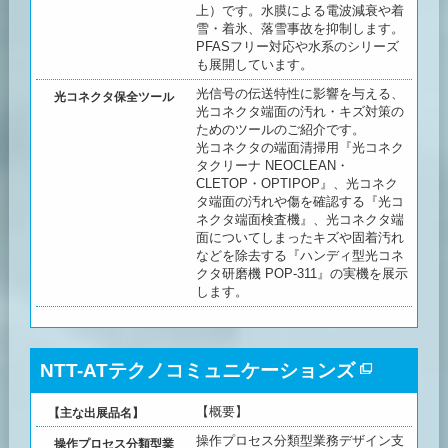
上）です。水膜による電波減衰や着
雪・着氷、落雪事故を抑制します。
PFASフリー対応や水系のシリーズ
も展開しています。
光信号の伝送特性に影響を与える、
光コネクタ保全ツール
光コネクタ端面の汚れ・キズ対策の
ためのツールのご紹介です。
光コネクタの端面清掃用『光コネク
タクリーナ NEOCLEAN・
CLETOP・OPTIPOP』、光コネク
タ端面の汚れや傷を確認する『光コ
ネクタ端面検査機』、光コネクタ端
面についてしまったキズや固着汚れ
などを除去する『ハンディ型光コネ
クタ研磨機 POP-311』の実機を展示
します。
NTT-ATテクノコミュニケーションズ
【概要】
【主な出展品名】
操作プロセス分類型業務デザイン支
操作プロセス分類型業