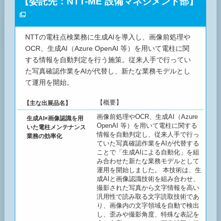
【委託先：NTT-ME 設備マネジメント部】
NTTの電柱点検業務に生成AIを導入し、画像前処理や
OCR、生成AI（Azure OpenAI 等）を用いて電柱に関
する情報を自動判定を行う施策。従来人手で行ってい
た写真確認作業をAIが代替し、新たな業務モデルとし
て運用を開始。
【概要】
【主な出展品名】
画像前処理やOCR、生成AI（Azure
生成AI×画像認識を用
OpenAI 等）を用いて電柱に関する
いた電柱メンテナンス
情報を自動判定し、従来人手で行っ
業務の効率化
ていた写真確認作業をAIが代替する
ことで「生成AIによる自動化」を組
み合わせた新たな業務モデルとして
運用を開始しました。 本技術は、生
成AIと画像認識技術を組み合わせ、
撮影された写真から文字情報を高い
汎用性で読み取る文字読取技術であ
り、画像内の文字領域を自動で検出
し、歪みや撮影角度、特殊な表記を