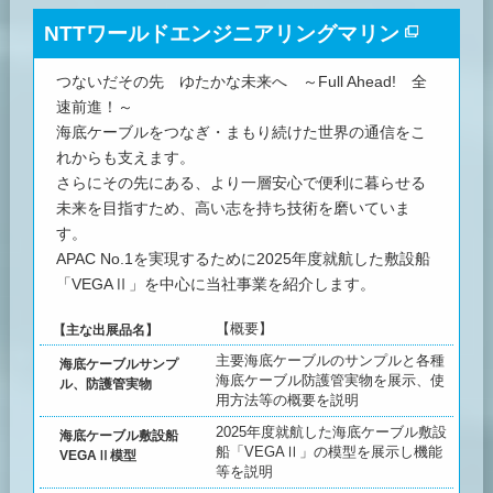
NTTワールドエンジニアリングマリン
つないだその先 ゆたかな未来へ ～Full Ahead! 全
速前進！～
海底ケーブルをつなぎ・まもり続けた世界の通信をこ
れからも支えます。
さらにその先にある、より一層安心で便利に暮らせる
未来を目指すため、高い志を持ち技術を磨いていま
す。
APAC No.1を実現するために2025年度就航した敷設船
「VEGAⅡ」を中心に当社事業を紹介します。
【概要】
【主な出展品名】
主要海底ケーブルのサンプルと各種
海底ケーブルサンプ
海底ケーブル防護管実物を展示、使
ル、防護管実物
用方法等の概要を説明
2025年度就航した海底ケーブル敷設
海底ケーブル敷設船
船「VEGAⅡ」の模型を展示し機能
VEGAⅡ模型
等を説明