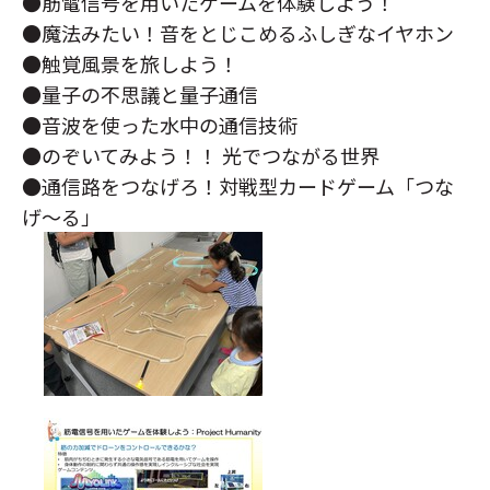
●筋電信号を用いたゲームを体験しよう！
●魔法みたい！音をとじこめるふしぎなイヤホン
●触覚風景を旅しよう！
●量子の不思議と量子通信
●音波を使った水中の通信技術
●のぞいてみよう！！ 光でつながる世界
●通信路をつなげろ！対戦型カードゲーム「つな
げ～る」