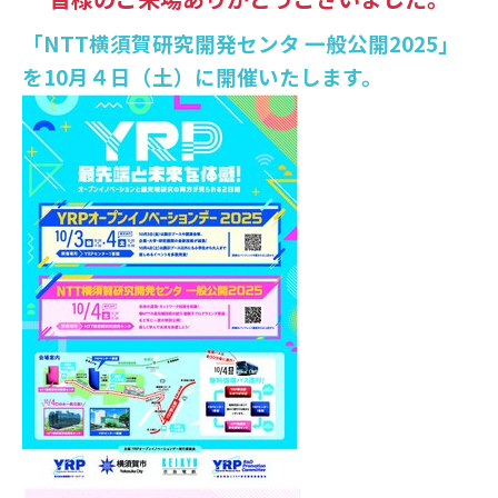
NTT未来ねっと研究所
「NTT横須賀研究開発センタ 一般公開2025」
NTT先端集積デバイス研究所
を10月４日（土）に開催いたします。
NTTコミュニケーション科学基礎研究所
NTT物性科学基礎研究所
総合研究所・研究所の一覧
特定分野の研究センタ一覧
NTT知的財産センタ