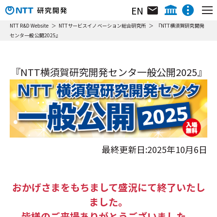
EN
組織･研究員･所在地
NTT IOWN総合イノベーションセンタ
NTT R&D Website
NTTサービスイノベーション総合研究所
『NTT横須賀研究開発
センタ一般公開2025』
総合研究所について
NTTテクノロジーイノベーションセンタ
ニュース&トピックス
NTTネットワークテクノロジーセンタ
組織図／所属研究所概要
NTTコンピューティングテクノロジーセンタ
『NTT横須賀研究開発センタ一般公開2025』
リサーチ＆アクティビティ
NTTデバイステクノロジーセンタ
リサーチ＆アクティビティ
動画ライブラリ
NTTサービスイノベーション総合研究所
動画ライブラリ
NTT人間情報研究所
イベント
NTT社会情報研究所
フェロー／上席特別研究員／特別研究員
NTTコンピュータ＆データサイエンス研究所
最終更新日:2025年10月6日
NTT情報ネットワーク総合研究所
ニュース&トピックス
NTTネットワークサービスシステム研究所
NTTアクセスサービスシステム研究所
おかげさまをもちまして盛況にて終了いたし
NTTホーム
株主・投資家情報
採用情報
NTT宇宙環境エネルギー研究所
ました。
NTT先端技術総合研究所
皆様のご来場ありがとうございました。