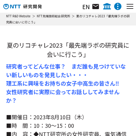
EN
組織･研究員･所在地
NTT IOWN総合イノベーションセンタ
NTT R&D Website
NTT先端技術総合研究所
夏のリコチャレ2023「最先端ラボの研
究員に会いに行こう」
ニュース&トピックス
NTTテクノロジーイノベーションセンタ
ニュース&トピックス
NTTネットワークテクノロジーセンタ
総合研究所について
NTTコンピューティングテクノロジーセンタ
夏のリコチャレ2023「最先端ラボの研究員に
リサーチ＆アクティビティ
NTTデバイステクノロジーセンタ
会いに行こう」
組織図／所属研究所概要
動画ライブラリ
NTTサービスイノベーション総合研究所
研究者ってどんな仕事？ まだ誰も見つけていな
リサーチ＆アクティビティ
NTT人間情報研究所
い新しいものを発見したい・・・
イベント
NTT社会情報研究所
理工系に興味をお持ちの女子中高生の皆さん‼
フェロー／上席特別研究員／特別研究員
NTTコンピュータ＆データサイエンス研究所
女性研究者に実際に会ってお話ししてみません
NTT情報ネットワーク総合研究所
展示ホール
か？
NTTネットワークサービスシステム研究所
沿革・業績
NTTアクセスサービスシステム研究所
■開催日：2023年8月10日（木）
NTTホーム
株主・投資家情報
採用情報
NTT宇宙環境エネルギー研究所
■時 間：10：30～15：00
イベント
NTT先端技術総合研究所
■内 容：◆NTT研究所の女性研究員、電気通信