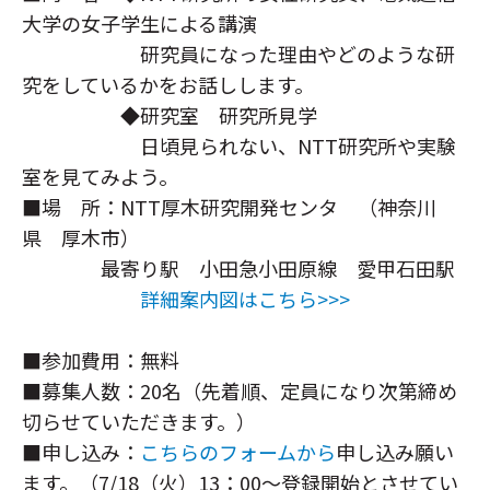
NTT未来ねっと研究所
大学の女子学生による講演
NTT先端集積デバイス研究所
研究員になった理由やどのような研
NTTコミュニケーション科学基礎研究所
究をしているかをお話しします。
NTT物性科学基礎研究所
◆研究室 研究所見学
総合研究所・研究所の一覧
日頃見られない、NTT研究所や実験
特定分野の研究センタ一覧
室を見てみよう。
■場 所：NTT厚木研究開発センタ （神奈川
NTT知的財産センタ
県 厚木市）
最寄り駅 小田急小田原線 愛甲石田駅
詳細案内図はこちら>>>
■参加費用：無料
■募集人数：20名（先着順、定員になり次第締め
切らせていただきます。）
■申し込み：
こちらのフォームから
申し込み願い
ます。（7/18（火）13：00～登録開始とさせてい