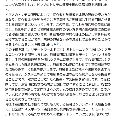
ニングの事例として、ピアノのトレモロ演奏支援の遠隔指導を記載しま
す。
ピアノのトレモロ演奏において、初心者と熟練者では腕の筋肉の使い方が
異なり、初心者は指を動かすことを意識するが熟練者は手首を回転させる
ことを意識するといわれています。この差異、すなわち筋活動の差異に着
目し、EMSを用いることで熟練者の筋肉の使い方を初心者の筋肉に直接伝
える技術に取り組んでいます。熟練者の効率的な身体の動かし方を身体で
直接学習することができ、前腕の無駄な力みを減らして演奏することがで
(2)
きるようになることを確認しました
。
この技術を基に、リモートワールドにおけるトレーニングに向けたシステ
ムコンセプトを開発しました。熟練者側には簡易なモーションセンサを設
置し、手首の回転運動を計測しシステムに送信します。初心者側にはシス
テムを介したEMSを腕に接続し、熟練者の動作に合わせて手首の回転を交
互に繰り返すようEMSを提示します。熟練者は単に音声や映像で指導する
のみならず、システムを通じて熟練者の奏法を直接体験させながら指導す
ることができ、双方にとって新たな指導・学習体験を実現します。今後に
向けては、演奏時に複数の筋肉が協調して動作することに着目し、複数の
筋肉をEMSで協調して動作させるシステムの検討を進めています。このシ
ステムにより初心者でも滑らかで質の高い演奏が可能となるように支援す
ることをめざしています。
今後は運動能力転写技術で取り組んでいる各種センシング・介入技術を基
に、日常動作やスポーツ・楽器演奏等具体的な事例に対し、リモートワー
ルド時代における新たなかたちでの教育・トレーニング実現に向けて取り