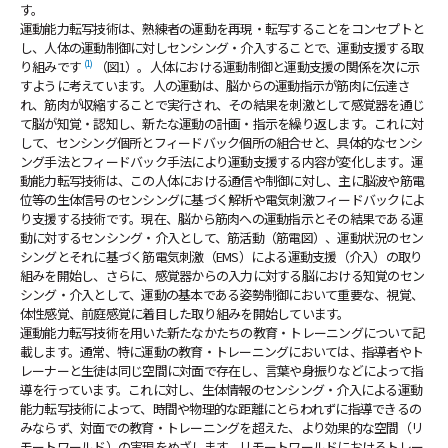
す。
運動能力転写技術は、熟練者の運動を再現・転写することをコンセプトと
し、人体の運動制御に対しセンシング・介入することで、運動支援する取
(1)
り組みです
（図1）。人体における運動制御と運動支援の関係を次に示
すように考えています。人の運動は、脳からの運動指示が筋肉に伝達さ
れ、筋肉が収縮することで実行され、その結果を刺激として感覚器を通じ
て脳が知覚・認知し、新たな運動の計画・指示を繰り返します。これに対
して、センシング個所とフィードバック個所の組合せと、具体的なセンシ
ング手法とフィードバック手法により運動支援する内容が変化します。運
動能力転写技術は、この人体における通信や制御に対し、主に脳波や筋電
位等の生体信号のセンシングに基づく解析や電気刺激フィードバックによ
り支援する技術です。現在、脳から筋肉への運動指示とその結果である運
動に対するセンシング・介入として、筋活動（筋電図）、運動状況のセン
シングとそれに基づく筋電気刺激（EMS）による運動支援（介入）の取り
組みを開始し、さらに、感覚器からの入力に対する脳における知覚のセン
シング・介入として、運動の基本である姿勢制御において重要な、視覚、
体性感覚、前庭感覚に着目した取り組みを開始しています。
運動能力転写技術を用いた新たなかたちの教育・トレーニングについて記
載します。通常、特に運動の教育・トレーニングにおいては、指導者やト
レーナーと生徒は同じ空間に対面で存在し、言葉や身振りなどによって指
導を行っています。これに対し、生体情報のセンシング・介入による運動
能力転写技術によって、時間や物理的な距離にとらわれずに指導できるの
みならず、対面での教育・トレーニングを超えた、より効果的な空間（リ
モートワールド）の実現をめざします。リモートワールドにおけるトレー