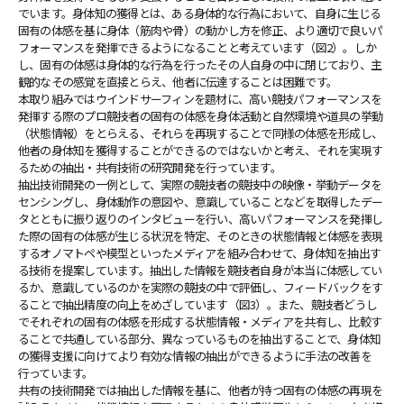
でいます。身体知の獲得とは、ある身体的な行為において、自身に生じる
固有の体感を基に身体（筋肉や骨）の動かし方を修正、より適切で良いパ
フォーマンスを発揮できるようになることと考えています（図2）。しか
し、固有の体感は身体的な行為を行ったその人自身の中に閉じており、主
観的なその感覚を直接とらえ、他者に伝達することは困難です。
本取り組みではウインドサーフィンを題材に、高い競技パフォーマンスを
発揮する際のプロ競技者の固有の体感を身体活動と自然環境や道具の挙動
（状態情報）をとらえる、それらを再現することで同様の体感を形成し、
他者の身体知を獲得することができるのではないかと考え、それを実現す
るための抽出・共有技術の研究開発を行っています。
抽出技術開発の一例として、実際の競技者の競技中の映像・挙動データを
センシングし、身体動作の意図や、意識していることなどを取得したデー
タとともに振り返りのインタビューを行い、高いパフォーマンスを発揮し
た際の固有の体感が生じる状況を特定、そのときの状態情報と体感を表現
するオノマトペや模型といったメディアを組み合わせて、身体知を抽出す
る技術を提案しています。抽出した情報を競技者自身が本当に体感してい
るか、意識しているのかを実際の競技の中で評価し、フィードバックをす
ることで抽出精度の向上をめざしています（図3）。また、競技者どうし
でそれぞれの固有の体感を形成する状態情報・メディアを共有し、比較す
ることで共通している部分、異なっているものを抽出することで、身体知
の獲得支援に向けてより有効な情報の抽出ができるように手法の改善を
行っています。
共有の技術開発では抽出した情報を基に、他者が持つ固有の体感の再現を