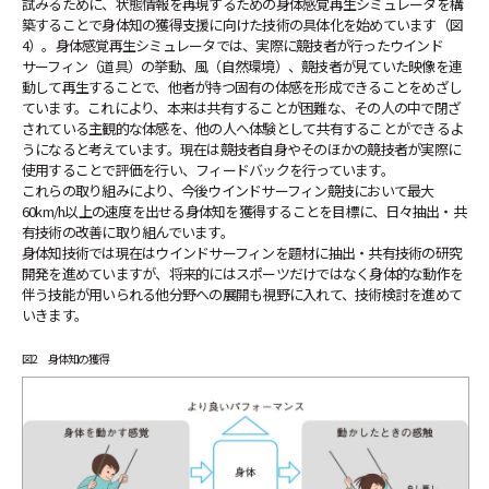
試みるために、状態情報を再現するための身体感覚再生シミュレータを構
築することで身体知の獲得支援に向けた技術の具体化を始めています（図
4）。身体感覚再生シミュレータでは、実際に競技者が行ったウインド
サーフィン（道具）の挙動、風（自然環境）、競技者が見ていた映像を連
動して再生することで、他者が持つ固有の体感を形成できることをめざし
ています。これにより、本来は共有することが困難な、その人の中で閉ざ
されている主観的な体感を、他の人へ体験として共有することができるよ
うになると考えています。現在は競技者自身やそのほかの競技者が実際に
使用することで評価を行い、フィードバックを行っています。
これらの取り組みにより、今後ウインドサーフィン競技において最大
60km/h以上の速度を出せる身体知を獲得することを目標に、日々抽出・共
有技術の改善に取り組んでいます。
身体知技術では現在はウインドサーフィンを題材に抽出・共有技術の研究
開発を進めていますが、将来的にはスポーツだけではなく身体的な動作を
伴う技能が用いられる他分野への展開も視野に入れて、技術検討を進めて
いきます。
図2 身体知の獲得