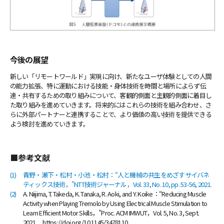
今後の展望
新しい「リモートワールド」実現に向け、新たなユーザ体験としての人間
の能力拡張、特に運動における技能・身体技術を時間と場所によらず伝
達・共有するための取り組みについて、客観的側面と主観的側面に着目し
た取り組みを進めていきます。将来的にはこれらの技術を組み合わせ、さ
らに外部パートナーと連携することで、より価値の高い技術を提供できる
よう検討を進めていきます。
■参考文献
(1)
青野・瀬下・松村・小池・松村：“人と機械の共生をめざすサイバネ
ティックス技術，”NTT技術ジャーナル，Vol. 33, No. 10, pp. 53-56, 2021.
(2)
A. Niijima, T. Takeda, K. Tanaka, R. Aoki, and Y. Koike：“Reducing Muscle
Activity when Playing Tremolo by Using Electrical Muscle Stimulation to
Learn Efficient Motor Skills，”Proc. ACM IMWUT，Vol. 5, No. 3, Sept.
2021． https://doi.org/10.1145/3478110