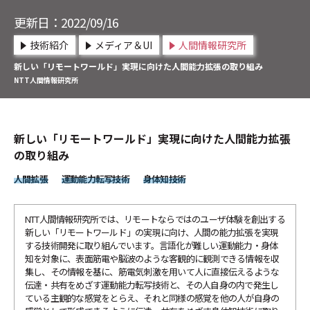
サービスイノベーション総合研究所
NTT未来ねっと研究所
更新日：2022/09/16
NTT先端集積デバイス研究所
情報ネットワーク総合研究所
技術紹介
メディア＆UI
人間情報研究所
NTTコミュニケーション科学基礎研究所
先端技術総合研究所
新しい「リモートワールド」実現に向けた人間能力拡張の取り組み
NTT物性科学基礎研究所
NTT人間情報研究所
総合研究所・研究所の一覧
その他
特定分野の研究センタ一覧
検索する
NTT知的財産センタ
新しい「リモートワールド」実現に向けた人間能力拡張
の取り組み
人間拡張
運動能力転写技術
身体知技術
NTT人間情報研究所では、リモートならではのユーザ体験を創出する
新しい「リモートワールド」の実現に向け、人間の能力拡張を実現
する技術開発に取り組んでいます。言語化が難しい運動能力・身体
知を対象に、表面筋電や脳波のような客観的に観測できる情報を収
集し、その情報を基に、筋電気刺激を用いて人に直接伝えるような
伝達・共有をめざす運動能力転写技術と、その人自身の内で発生し
ている主観的な感覚をとらえ、それと同様の感覚を他の人が自身の