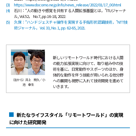
(3)
https://www.docomo.ne.jp/info/news_release/2022/01/17_00.html
(4)
石川：“人の動きや感覚を共有する人間拡張基盤とは，”ITUジャーナ
ル, Vol.52， No.7, pp.16-18, 2022.
(5)
久保：“ハンドジェスチャ操作を実現する手指形状認識技術，”NTT技
術ジャーナル，Vol. 33, No. 1, pp. 62-65, 2021.
新しいリモートワールド時代における人間
の能力拡張実現に向けて、取り組み中の技
術を基に、日常動作やスポーツのほか、身
体的な動作を伴う技能が用いられる他分野
（左から）井上 照久／小
への展開も視野に入れて技術開発を進めて
池 幸生
いきます。
新たなライフスタイル「リモートワールド」の実現
に向けた研究開発