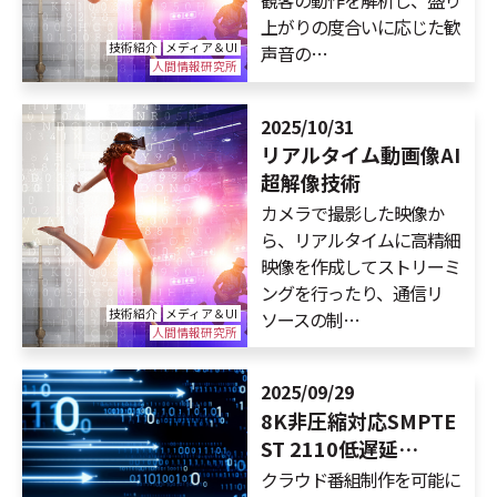
観客の動作を解析し、盛り
上がりの度合いに応じた歓
技術紹介
メディア＆UI
声音の…
人間情報研究所
2025/10/31
リアルタイム動画像AI
超解像技術
カメラで撮影した映像か
ら、リアルタイムに高精細
映像を作成してストリーミ
ングを行ったり、通信リ
技術紹介
メディア＆UI
ソースの制…
人間情報研究所
2025/09/29
8K非圧縮対応SMPTE
ST 2110低遅延…
クラウド番組制作を可能に