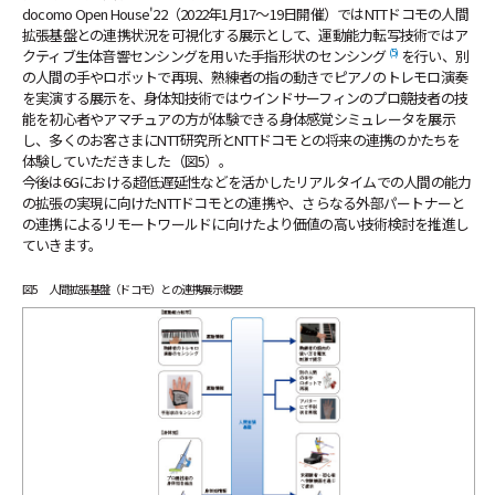
docomo Open House'22（2022年1月17〜19日開催）ではNTTドコモの人間
拡張基盤との連携状況を可視化する展示として、運動能力転写技術ではア
(5)
クティブ生体音響センシングを用いた手指形状のセンシング
を行い、別
の人間の手やロボットで再現、熟練者の指の動きでピアノのトレモロ演奏
を実演する展示を、身体知技術ではウインドサーフィンのプロ競技者の技
能を初心者やアマチュアの方が体験できる身体感覚シミュレータを展示
し、多くのお客さまにNTT研究所とNTTドコモとの将来の連携のかたちを
体験していただきました（図5）。
今後は6Gにおける超低遅延性などを活かしたリアルタイムでの人間の能力
の拡張の実現に向けたNTTドコモとの連携や、さらなる外部パートナーと
の連携によるリモートワールドに向けたより価値の高い技術検討を推進し
ていきます。
図5 人間拡張基盤（ドコモ）との連携展示概要