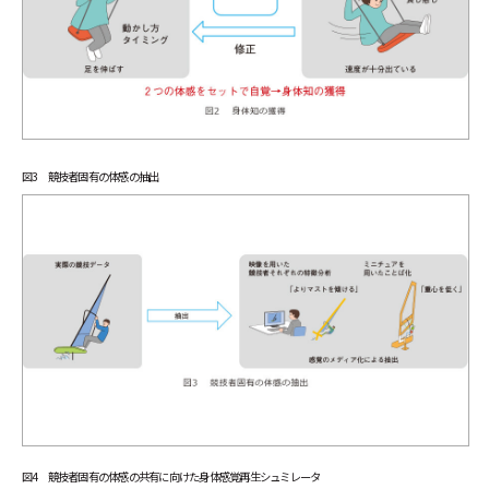
図3 競技者固有の体感の抽出
図4 競技者固有の体感の共有に向けた身体感覚再生シュミレータ