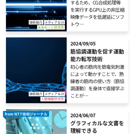
するため、CG合成処理等
を実行するGPU上の非圧縮
映像データを低遅延にソフ
技術紹介
メディア＆UI
トウ…
未来ねっと研究所
2024/09/05
筋協調運動を促す運動
能力転写技術
初心者の筋肉を筋電気刺激
によって動かすことで、熟
練者の筋肉の使い方（筋協
調運動）を身体で直接学ぶ
技術紹介
メディア＆UI
ことが…
人間情報研究所
from NTT技術ジャーナル
2024/06/07
グラフィカルな文書を
理解できる