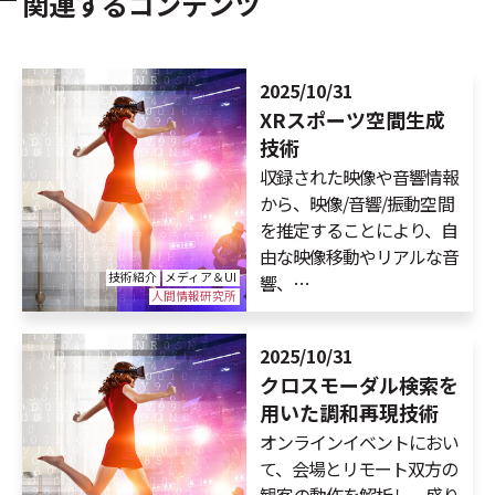
関連するコンテンツ
2025/10/31
XRスポーツ空間生成
技術
収録された映像や音響情報
から、映像/音響/振動空間
を推定することにより、自
由な映像移動やリアルな音
技術紹介
メディア＆UI
響、…
人間情報研究所
2025/10/31
クロスモーダル検索を
用いた調和再現技術
オンラインイベントにおい
て、会場とリモート双方の