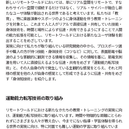
新しいリモートワールドにおいては、単にリアル空間をリモートで、すな
わちサイバー空間で接続するだけではなく、リアル・サイバーが融合し新
たなユーザ体験が創出される世界であると考えています。私たちは「教
育」、特に楽器演奏やスポーツのように身体運動を伴う教育・トレーニン
グを対象とし、これまで人と人がリアルで直接伝達・共有していた技能・
身体技術を、時間と場所によらず伝達・共有できるようにすることで人間
の能力拡張を可能とし、リモートワールドにおける新たなユーザ体験を創
出することをめざしています。
実現に向けて私たちが取り組んでいる研究開発の中から、プロスポーツ選
手や職人の方が持つ技能・身体技術（コツなど）に対して、表面筋電や脳
波のような客観的に観測できる情報を収集し、その情報を基に、筋電気刺
激を用いて人に直接伝えるような伝達・共有をめざす「運動能力転写技
術」と、その人自身の内で発生している主観的な感覚をとらえ、それと同
様の感覚を他の人が自身の感覚として形成できるように伝達・共有をめざ
す「身体知技術」を紹介します。
運動能力転写技術の取り組み
リモートワールドにおける新たなかたちの教育・トレーニングの実現に向
け、運動能力転写技術に取り組んでいます。時間や物理的な距離にとらわ
れずにさまざまな人々が教え合い、今までにない指導・学習体験を得られ
る世界の実現に向け、特に対面でも難しい運動の学習に取り組んでいま