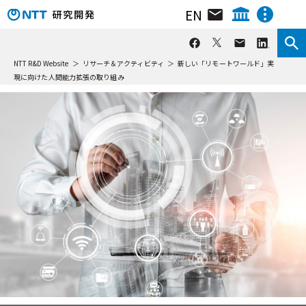
EN
組織･研究員･所在地
NTT IOWN総合イノベーションセンタ
カテゴリを絞り込む
NTTテクノロジーイノベーションセンタ
NTT R&D Website
リサーチ＆アクティビティ
新しい「リモートワールド」実
ニュース&トピックス
技術紹介
講演
NTTネットワークテクノロジーセンタ
現に向けた人間能力拡張の取り組み
インタビュー
NTTコンピューティングテクノロジーセンタ
リサーチ＆アクティビティ
NTTデバイステクノロジーセンタ
分野を絞り込む
動画ライブラリ
NTTサービスイノベーション総合研究所
メディア＆UI
AI
NTT人間情報研究所
イベント
データ活用・管理
セキュリティ
NTT社会情報研究所
NTTコンピュータ＆データサイエンス研究所
ネットワーク
基礎研究
NTT情報ネットワーク総合研究所
環境エネルギー
NTTネットワークサービスシステム研究所
NTTアクセスサービスシステム研究所
組織で絞り込む
NTTホーム
株主・投資家情報
採用情報
NTT宇宙環境エネルギー研究所
IOWN総合イノベーションセンタ
NTT先端技術総合研究所