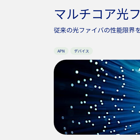
マルチコア光
従来の光ファイバの性能限界
APN
デバイス