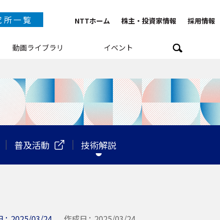
究所一覧
NTTホーム
株主・投資家情報
採用情報
動画ライブラリ
イベント
TT IOWN総合イノベーションセンタ
NTTテクノロジーイノベーションセンタ
NTTネットワークテクノロジーセンタ
NTTコンピューティングテクノロジーセンタ
NTTデバイステクノロジーセンタ
TTサービスイノベーション総合研究所
普及活動
技術解説
NTT人間情報研究所
NTT社会情報研究所
NTTコンピュータ＆データサイエンス研究所
TT情報ネットワーク総合研究所
NTTネットワークサービスシステム研究所
日
2025/03/24
作成日
2025/03/24