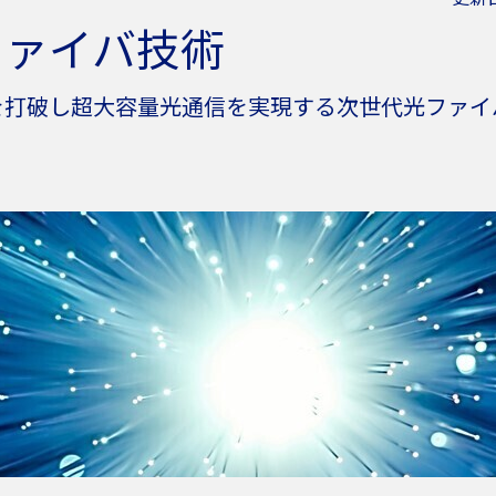
ファイバ技術
N
を打破し超大容量光通信を実現する次世代光ファイ
総
特
N