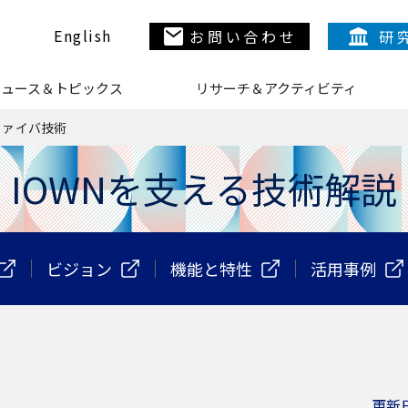
English
お問い合わせ
研
ニュース＆トピックス
リサーチ＆アクティビティ
N
ファイバ技術
IOWNを支える技術解説
N
ビジョン
機能と特性
活用事例
N
更新