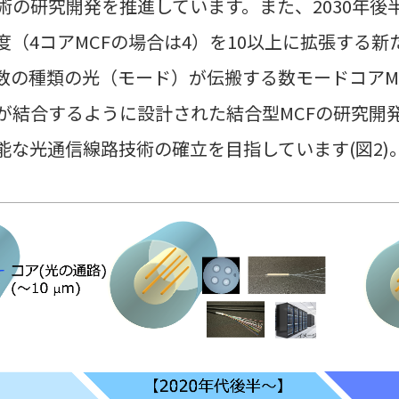
術の研究開発を推進しています。また、2030年後
（4コアMCFの場合は4）を10以上に拡張する
数の種類の光（モード）が伝搬する数モードコアM
が結合するように設計された結合型MCFの研究開
能な光通信線路技術の確立を目指しています(図2)