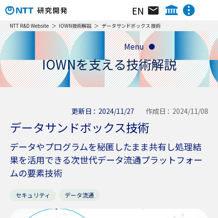
EN
組織･研究員･所在地
NTT IOWN総合イノベーションセンタ
NTT R&D Website
IOWN技術解説
データサンドボックス技術
NTTテクノロジーイノベーションセンタ
Menu
ニュース&トピックス
NTTネットワークテクノロジーセンタ
IOWNを支える技術解説
NTTコンピューティングテクノロジーセンタ
リサーチ＆アクティビティ
NTTデバイステクノロジーセンタ
動画ライブラリ
NTTサービスイノベーション総合研究所
NTT人間情報研究所
更新日
2024/11/27
作成日
2024/11/08
イベント
データサンドボックス技術
NTT社会情報研究所
NTTコンピュータ＆データサイエンス研究所
データやプログラムを秘匿したまま共有し処理結
NTT情報ネットワーク総合研究所
果を活用できる次世代データ流通プラットフォー
NTTネットワークサービスシステム研究所
ムの要素技術
NTTアクセスサービスシステム研究所
NTTホーム
株主・投資家情報
採用情報
NTT宇宙環境エネルギー研究所
セキュリティ
データ流通
NTT先端技術総合研究所