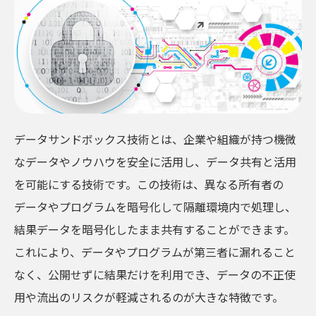
NTT未来ねっと研究所
NTT先端集積デバイス研究所
NTTコミュニケーション科学基礎研究所
NTT物性科学基礎研究所
総合研究所・研究所の一覧
特定分野の研究センタ一覧
データサンドボックス技術とは、企業や組織が持つ機微
NTT知的財産センタ
なデータやノウハウを安全に活用し、データ共有と活用
を可能にする技術です。この技術は、異なる所有者の
データやプログラムを暗号化して隔離環境内で処理し、
結果データを暗号化したまま共有することができます。
これにより、データやプログラムが第三者に漏れること
なく、公開せずに結果だけを利用でき、データの不正使
用や流出のリスクが軽減されるのが大きな特徴です。