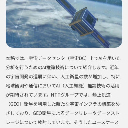
NTT未来ねっと研究所
NTT先端集積デバイス研究所
NTTコミュニケーション科学基礎研究所
NTT物性科学基礎研究所
総合研究所・研究所の一覧
特定分野の研究センタ一覧
NTT知的財産センタ
本稿では、宇宙データセンタ（宇宙DC）上でAIを用いた
分析を行うためのAI推論技術について紹介します。近年
の宇宙開発の進展に伴い、人工衛星の数が増加し、特に
地球観測や通信においてAI（人工知能）推論技術の活用
が期待されています。NTTグループでは、静止軌道
（GEO）衛星を利用した新たな宇宙インフラの構築をめ
ざしており、GEO衛星によるデータリレーやデータスト
レージについて検討しています。そうしたユースケース