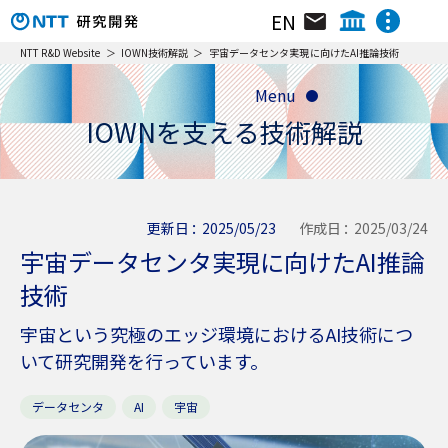
EN
組織･研究員･所在地
NTT IOWN総合イノベーションセンタ
NTT R&D Website
IOWN技術解説
宇宙データセンタ実現に向けたAI推論技術
NTTテクノロジーイノベーションセンタ
Menu
ニュース&トピックス
NTTネットワークテクノロジーセンタ
IOWNを支える技術解説
NTTコンピューティングテクノロジーセンタ
リサーチ＆アクティビティ
NTTデバイステクノロジーセンタ
動画ライブラリ
NTTサービスイノベーション総合研究所
NTT人間情報研究所
更新日
2025/05/23
作成日
2025/03/24
イベント
宇宙データセンタ実現に向けたAI推論
NTT社会情報研究所
NTTコンピュータ＆データサイエンス研究所
技術
NTT情報ネットワーク総合研究所
宇宙という究極のエッジ環境におけるAI技術につ
NTTネットワークサービスシステム研究所
いて研究開発を行っています。
NTTアクセスサービスシステム研究所
NTTホーム
株主・投資家情報
採用情報
NTT宇宙環境エネルギー研究所
データセンタ
AI
宇宙
NTT先端技術総合研究所