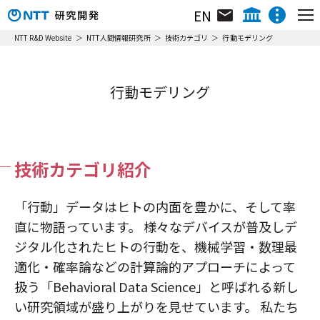
EN
組織･研究員･所在地
NTT IOWN総合イノベーションセンタ
NTT R&D Website
NTT人間情報研究所
技術カテゴリ
行動モデリング
研究所について
NTTテクノロジーイノベーションセンタ
ニュース&トピックス
NTTネットワークテクノロジーセンタ
行動モデリング
リサーチ＆アクティビティ
NTTコンピューティングテクノロジーセンタ
リサーチ＆アクティビティ
NTTデバイステクノロジーセンタ
フェロー／上席特別研究員／特別研究員
動画ライブラリ
NTTサービスイノベーション総合研究所
ニュース＆トピックス
NTT人間情報研究所
技術カテゴリ紹介
イベント
NTT社会情報研究所
NTTコンピュータ＆データサイエンス研究所
「行動」データはヒトの内面を豊かに、そして率
直に物語っています。 様々なデバイスが普及しデ
NTT情報ネットワーク総合研究所
ジタル化されたヒトの行動を、機械学習・数理最
NTTネットワークサービスシステム研究所
適化・確率論などの計算論的アプローチによって
NTTアクセスサービスシステム研究所
NTTホーム
株主・投資家情報
採用情報
扱う「Behavioral Data Science」と呼ばれる新し
NTT宇宙環境エネルギー研究所
い研究領域が盛り上がりを見せています。 私たち
NTT先端技術総合研究所