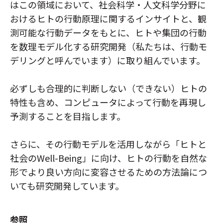
はこの領域において、社会科学・人文科学分野に
NTT未来ねっと研究所
おけるヒトの行動原理に関するインサイトと、観
NTT先端集積デバイス研究所
測可能な行動データをもとに、ヒトや集団の行動
NTTコミュニケーション科学基礎研究所
を数理モデル化する研究開発（私たちは、行動モ
NTT物性科学基礎研究所
デリングと呼んでいます）に取り組んでいます。
総合研究所・研究所の一覧
特定分野の研究センタ一覧
必ずしも合理的に判断しない（できない）ヒトの
NTT知的財産センタ
特性も含め、コンピュータによって行動を再現し
予測することを目指します。
さらに、その行動モデルを活用しながら「ヒトと
社会のWell-Being」に向け、ヒトの行動を自然な
形でより良い方向に変容させるための方法論につ
いても研究開発しています。
参照