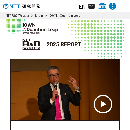
EN
組織･研究員･所在地
NTT IOWN総合イノベーションセンタ
NTT R&D Website
forum
IOWN∴Quantum Leap
NTTテクノロジーイノベーションセンタ
ニュース&トピックス
NTTネットワークテクノロジーセンタ
NTTコンピューティングテクノロジーセンタ
リサーチ＆アクティビティ
NTTデバイステクノロジーセンタ
動画ライブラリ
NTTサービスイノベーション総合研究所
NTT人間情報研究所
イベント
NTT社会情報研究所
NTTコンピュータ＆データサイエンス研究所
NTT情報ネットワーク総合研究所
NTTネットワークサービスシステム研究所
NTTアクセスサービスシステム研究所
NTTホーム
株主・投資家情報
採用情報
NTT宇宙環境エネルギー研究所
NTT先端技術総合研究所