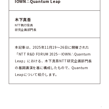
IOWN∴Quantum Leap
NTT未来ねっと研究所
NTT先端集積デバイス研究所
NTTコミュニケーション科学基礎研究所
木下真吾
NTT物性科学基礎研究所
NTT執行役員
研究企画部門長
総合研究所・研究所の一覧
特定分野の研究センタ一覧
本記事は、2025年11月19〜26日に開催された
NTT知的財産センタ
「NTT R&D FORUM 2025─IOWN∴Quantum
Leap」における、木下真吾NTT研究企画部門長
の基調講演を基に構成したもので、Quantum
Leapについて紹介します。