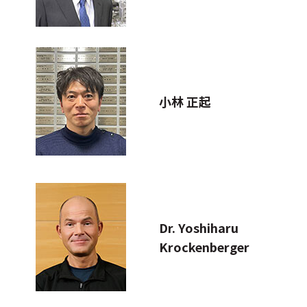
小林 正起
Dr. Yoshiharu
Krockenberger