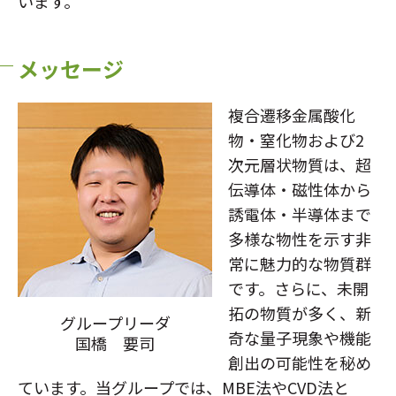
います。
NTT未来ねっと研究所
新卒・ポスドク採用
NTT先端集積デバイス研究所
NTTコミュニケーション科学基礎研究所
メッセージ
NTT物性科学基礎研究所
総合研究所・研究所の一覧
複合遷移金属酸化
物・窒化物および2
特定分野の研究センタ一覧
次元層状物質は、超
NTT知的財産センタ
伝導体・磁性体から
誘電体・半導体まで
多様な物性を示す非
常に魅力的な物質群
です。さらに、未開
拓の物質が多く、新
グループリーダ
奇な量子現象や機能
国橋 要司
創出の可能性を秘め
ています。当グループでは、MBE法やCVD法と