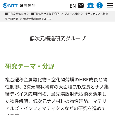
EN
組織･研究員･所在地
NTT IOWN総合イノベーションセンタ
NTT R&D Website
NTT物性科学基礎研究所
グループ紹介
多元マテリアル創造
科学研究部
低次元構造研究グループ
研究所について
NTTテクノロジーイノベーションセンタ
ニュース&トピックス
NTTネットワークテクノロジーセンタ
最新の研究内容
NTTコンピューティングテクノロジーセンタ
低次元構造研究グループ
リサーチ＆アクティビティ
NTTデバイステクノロジーセンタ
リサーチ＆アクティビティ
動画ライブラリ
NTTサービスイノベーション総合研究所
グループ紹介
NTT人間情報研究所
イベント
研究テーマ・分野
NTT社会情報研究所
フェロー／上席特別研究員／特別研究員
NTTコンピュータ＆データサイエンス研究所
複合遷移金属酸化物・窒化物薄膜のMBE成長と物
NTT情報ネットワーク総合研究所
ニュース&トピックス
性制御、2次元層状物質の大面積CVD成長とナノ集
NTTネットワークサービスシステム研究所
積デバイス応用開拓、最先端放射光技術を活用し
成果一覧
NTTアクセスサービスシステム研究所
た物性解明、低次元ナノ材料の物性理論、マテリ
NTTホーム
株主・投資家情報
採用情報
NTT宇宙環境エネルギー研究所
アルズ・インフォマティクスなどの研究を進めて
イベント
NTT先端技術総合研究所