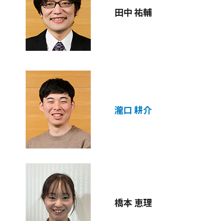
田中 祐輔
瀧口 耕介
橋本 恵理