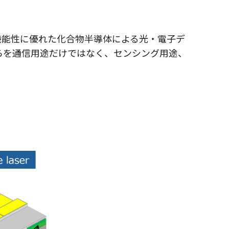
NTTアクセスサービスシステム研究所
NTT宇宙環境エネルギー研究所
組み
TT先端技術総合研究所
機能性に優れた化合物半導体による光・電子デ
らを通信用途だけではなく、センシング用途、
NTT未来ねっと研究所
NTT先端集積デバイス研究所
NTTコミュニケーション科学基礎研究所
NTT物性科学基礎研究所
合研究所・研究所の一覧
定分野の研究センタ一覧
TT知的財産センタ