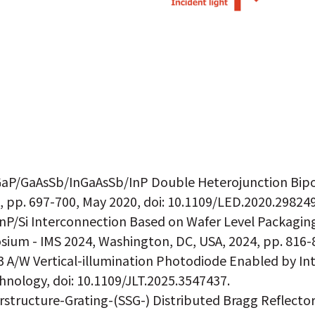
"InGaP/GaAsSb/InGaAsSb/InP Double Heterojunction Bipo
 5, pp. 697-700, May 2020, doi: 10.1109/LED.2020.29824
z InP/Si Interconnection Based on Wafer Level Packagi
ium - IMS 2024, Washington, DC, USA, 2024, pp. 816-
53 A/W Vertical-illumination Photodiode Enabled by I
nology, doi: 10.1109/JLT.2025.3547437.
rstructure-Grating-(SSG-) Distributed Bragg Reflecto