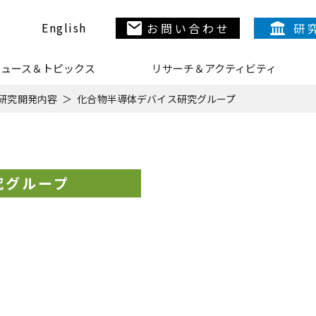
English
お問い合わせ
研
ニュース＆トピックス
リサーチ＆アクティビティ
N
研究開発内容
化合物半導体デバイス研究グループ
研究所について
研究開発内容
究グループ
ライブラリ
N
リサーチ＆アクティ
フェロー／上席特
N
ニュース&トピック