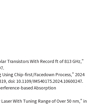
lar Transistors With Record ft of 813 GHz,"
97.
ng Using Chip-first/Facedown Process," 2024
819, doi: 10.1109/IMS40175.2024.10600247.
nterference-based Absorption
r Laser With Tuning Range of Over 50 nm," in