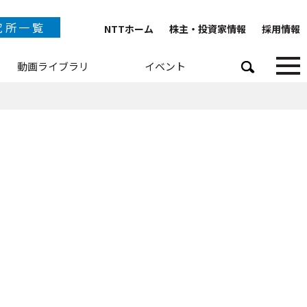
究所一覧
NTTホーム
株主・投資家情報
採用情報
動画ライブラリ
イベント
TT IOWN総合イノベーションセンタ
NTTテクノロジーイノベーションセンタ
NTTネットワークテクノロジーセンタ
NTTコンピューティングテクノロジーセンタ
NTTデバイステクノロジーセンタ
TTサービスイノベーション総合研究所
NTT人間情報研究所
ビティ
NTT社会情報研究所
別研究員／特別研究員
NTTコンピュータ＆データサイエンス研究所
TT情報ネットワーク総合研究所
ス
NTTネットワークサービスシステム研究所