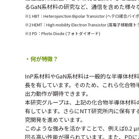
るGaN系材料の研究など、通信を含めた様
※1 HBT：Heterojunction Bipolar Transistor (ヘテロ
※2 HEMT：High mobility Electron Transistor (高電子移
※3 PD：Photo Diode (フォトダイオード)
・何が特徴？
InP系材料やGaN系材料は一般的な半導体
長を有しています。そのため、これら化合物
出力動作が期待できます。
本研究グループは、上記の化合物半導体材料
有しています。さらにNTT研究所内に保有
究開発を進めています。
このような強みを活かすことで、例えば0.2 
回る高い性能が得られています。また、PDにおいて