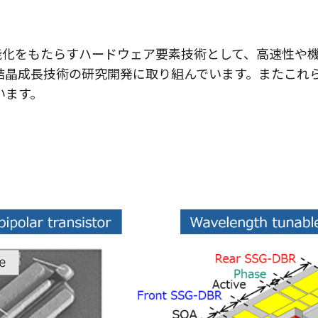
表彰
環境保護への取り
N
性能化をもたらすハードウェア要素技術として、高速性や
ル結晶成長技術の研究開発に取り組んでいます。またこれ
採用情報
います。
総
特
N