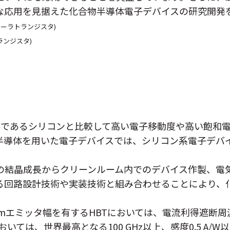
々な応用を見据えた化合物半導体電子デバイスの研究開発
接合バイポーラトランジスタ)
動度トランジスタ)
材料であるシリコンと比較して高い電子移動度や高い飽和
半導体を用いた電子デバイスでは、シリコン系電子デバ
の結晶成長からクリーンルーム内でのデバイス作製、電
する回路設計技術や実装技術と組み合わせることにより、
µmエミッタ幅を有するHBTにおいては、電流利得遮断周
は、世界最高となる100 GHz以上、感度0.5 A/W以