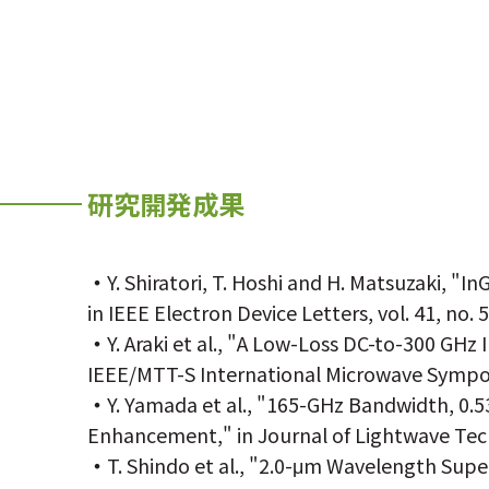
研究開発成果
・
Y. Shiratori, T. Hoshi and H. Matsuzaki, 
in IEEE Electron Device Letters, vol. 41, no.
・
Y. Araki et al., "A Low-Loss DC-to-300 GH
IEEE/MTT-S International Microwave Sympos
・
Y. Yamada et al., "165-GHz Bandwidth, 0.
Enhancement," in Journal of Lightwave Tech
・
T. Shindo et al., "2.0-μm Wavelength Supe