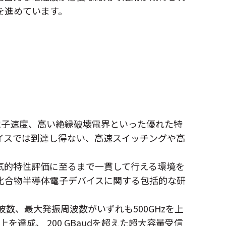
を進めています。
電子速度、高い絶縁破壊電界といった優れた特
イスでは到達し得ない、高速スイッチングや高
気的特性評価に至るまで一貫して行える環境を
化合物半導体電子デバイスに関する包括的な研
波数、最大発振周波数がいずれも500GHzを上
上を達成、 200 GBaudを超えた超大容量受信