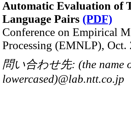
Automatic Evaluation of T
Language Pairs
(PDF)
Conference on Empirical M
Processing (EMNLP), Oct. 
問い合わせ先: (the name of o
lowercased)@lab.ntt.co.jp