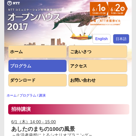
English
日本語
ホーム
ごあいさつ
プログラム
アクセス
ダウンロード
お問い合わせ
ホーム
/
プログラム
/ 講演
招待講演
6/1（木）14:00 - 15:00
あしたのまちの100の風景
～生活者発想によるシナリオプラニング～