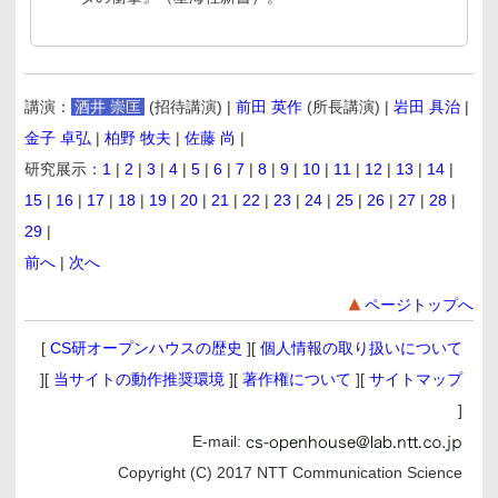
講演：
酒井 崇匡
(招待講演) |
前田 英作
(所長講演) |
岩田 具治
|
金子 卓弘
|
柏野 牧夫
|
佐藤 尚
|
研究展示：
1
|
2
|
3
|
4
|
5
|
6
|
7
|
8
|
9
|
10
|
11
|
12
|
13
|
14
|
15
|
16
|
17
|
18
|
19
|
20
|
21
|
22
|
23
|
24
|
25
|
26
|
27
|
28
|
29
|
前へ
|
次へ
ページトップへ
[
CS研オープンハウスの歴史
][
個人情報の取り扱いについて
][
当サイトの動作推奨環境
][
著作権について
][
サイトマップ
]
E-mail:
Copyright (C) 2017 NTT Communication Science