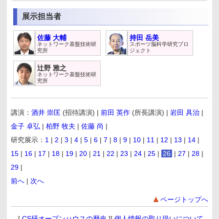
展示担当者
佐藤 大輔
持田 岳美
ネットワーク基盤技術研
スポーツ脳科学研究プロ
究所
ジェクト
辻野 雅之
ネットワーク基盤技術研
究所
講演：
酒井 崇匡
(招待講演) |
前田 英作
(所長講演) |
岩田 具治
|
金子 卓弘
|
柏野 牧夫
|
佐藤 尚
|
研究展示：
1
|
2
|
3
|
4
|
5
|
6
|
7
|
8
|
9
|
10
|
11
|
12
|
13
|
14
|
15
|
16
|
17
|
18
|
19
|
20
|
21
|
22
|
23
|
24
|
25
|
26
|
27
|
28
|
29
|
前へ
|
次へ
ページトップへ
[
CS研オープンハウスの歴史
][
個人情報の取り扱いについて