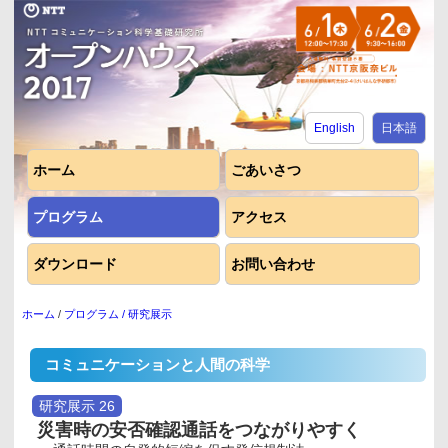
English
日本語
ホーム
ごあいさつ
プログラム
アクセス
ダウンロード
お問い合わせ
ホーム
/
プログラム
/ 研究展示
コミュニケーションと人間の科学
研究展示
26
災害時の安否確認通話をつながりやすく