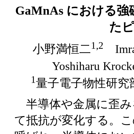
GaMnAs におけ
た
1,2
小野満恒二
Imr
Yoshiharu Krock
1
量子電子物性研
半導体や金属に歪み
て抵抗が変化する。こ