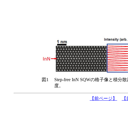
図1
Step-free InN SQWの格子像と積分
度。
【前ページ】
【