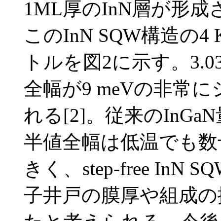
1ML厚のInN層が形
このInN SQW構造の
トルを図2に示す。3.03
全幅が9 meVの非常
れる[2]。従来のInG
半値全幅は低温でも数
きく、step-free I
子井戸の膜厚や組成の