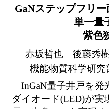
GaNステップフリー
単一量
紫色
赤坂哲也 後藤秀
機能物質科学研
InGaN量子井戸を
ダイオード(LED)が