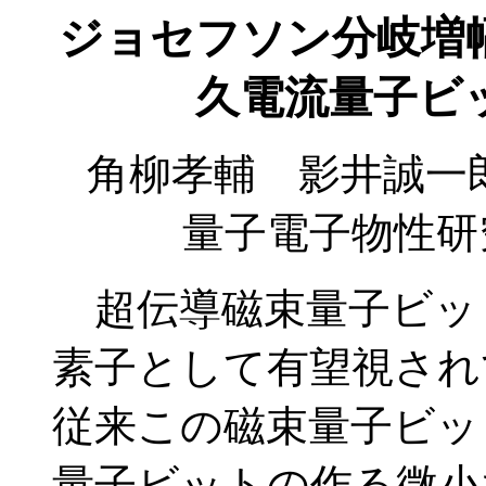
ジョセフソン分岐増幅 
久電流量子ビ
角柳孝輔 影井誠一
量子電子物性研
超伝導磁束量子ビッ
素子として有望視され
従来この磁束量子ビッ
量子ビットの作る微小な