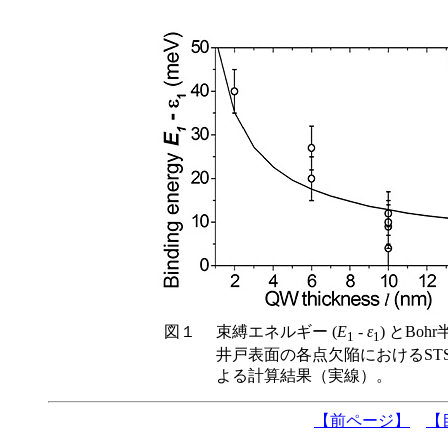
図１
束縛エネルギー (
E
-
ε
) とBohr
1
1
井戸表面の各点欠陥におけるS
よる計算結果（実線）。
【前ページ】
【