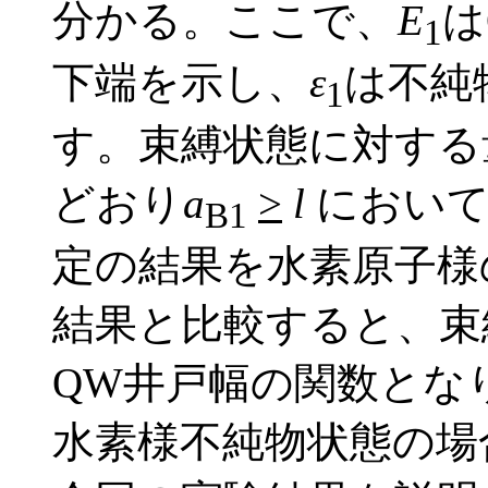
分かる。ここで、
E
は
1
下端を示し、
ε
は不純
1
す。束縛状態に対する
どおり
a
>
l
において
B1
定の結果を水素原子様
結果と比較すると、束縛
QW井戸幅の関数とな
水素様不純物状態の場合