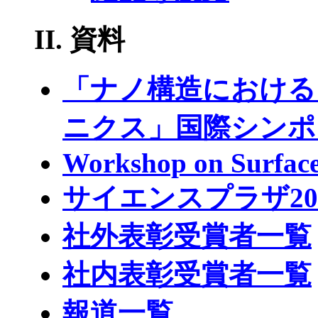
II. 資料
「ナノ構造における
ニクス」国際シンポ
Workshop on Surface
サイエンスプラザ20
社外表彰受賞者一覧
社内表彰受賞者一覧
報道一覧