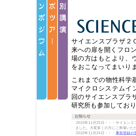
に在籍しておられる方の参加はお断り
～新規半導体の物性制御とデバ
東京工業大学 理事・
ください。詳細は
ラボツアーページ
を
伊澤 達夫 先生
物性科学基礎研究所
谷保 芳孝
ナノ構造（フォトニック結晶）を作る
(特別研究員)
物性科学基礎研究所 [コースA]
時間
１６：００ 
時間
１１：３０ ～ １２：３０
場所
１号館１階講
すべてが凍りつく極低温の世界へ
場所
１号館１階講堂
サイエンスプラザ２
～低温物性研究棟の見学～
伊澤先生は、現在
物性科学基礎研究所 [コースC]
来への扉を開くフロン
谷保 特別研究員は入社以来、
バ」や 「光導波路
場の方はもとより、
ンドギャップを持つ窒化アルミ
あげられました。こ
次世代超高速光通信の通信制御用ハー
ウェアを創る
います。本シンポジウムでは、
る賞に結びついてい
をおこなってまいり
～10Gbps級FTTH用通信制御LSI設計技術～
ユニークな電子・光物性、最短
マイクロシステムインテグレーション研究所 [コー
の成功に至るまでの
D]
広くご紹介いたします。
くことができると思
これまでの物性科学
光の波長を自在に変換する
～擬似位相整合LiNbO3導波路を用いた波長変
戻る
技術～
戻る
マイクロシステムイ
フォトニクス研究所 [コースE]
回のサイエンスプラ
手のひらサイズの多自由度『ぶるな
２』による歩行誘導
研究所も参加してお
コミュニケーション科学基礎研究所 [コースF]
お知らせ
コミュニケーションシーンを即座に分析
2010年11月25日・・・サイエ
－会話の流れを分析する音声技術と映像技術の
和
ました。大変多くの方にご来場いた
コミュニケーション科学基礎研究所 [コースG]
2010年11月24日・・・
事前登録の