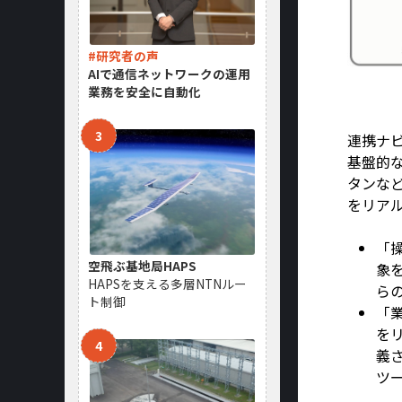
#研究者の声
AIで通信ネットワークの運用
業務を安全に自動化
連携ナ
基盤的
タンな
をリア
「
空飛ぶ基地局HAPS
象
HAPSを支える多層NTNルー
ら
ト制御
「
を
義
ツ