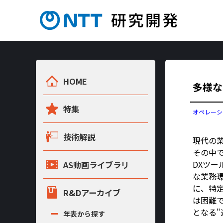
HOME
多様な
特集
オペレーシ
技術解説
現代の
その中では、
DXツ
AS動画ライブラリ
な業務
に、特
R&Dアーカイブ
は困難
となる
年表から探す