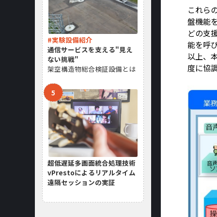
これら
盤機能
どの支
#実験設備紹介
能を呼
通信サービスを支える"見え
以上、
ない挑戦"
度に協
架空構造物総合検証設備とは
超低遅延多画面統合処理技術
vPrestoによるリアルタイム
遠隔セッションの実証