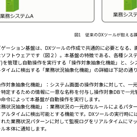
図1 従来のDXツールが抱える
ビゲーション基盤は、DXツールの作成で共通的に必要となる、
なソフトウェアです（図２）。本基盤の特徴である、各種システ
ど)を管理し自動操作を実行する「操作対象抽象化機能」と、シ
ルタイムに検出する「業務状況抽象化機能」の詳細は下記の通
操作対象抽象化機能」：システム画面の操作対象に対して、一
を特定するための情報に一意な名称を付与し操作対象DBで一元管
の命令によって本基盤が自動操作を実行します。
業務状況抽象化機能」：業務状況の一元的なルールによるパタ
リアルタイムに検出可能とする機能です。DXツールの実行時に
された業務状況パターンに対して監視ログをリアルタイムにマッ
ール本体に通知します。